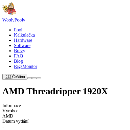
Wooly
Pooly
Pool
Kalkulačka
Hardware
Software
Burzy
FAQ
Blog
RigsMonitor
🇨🇿
Čeština
AMD Threadripper 1920X
Informace
Výrobce
AMD
Datum vydání
-