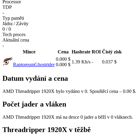
Processor
TDP
-
Typ paměti
Jádra / Závity
0 / 0
Tech proces
Aktuální cena
-
Mince
Cena
Hashrate
ROI
Čistý zisk
0.000 $
1.39 Kh/s
-
0.037 $
Raptoreum
Ghostrider
0.000 $
Datum vydání a cena
AMD Threadripper 1920X bylo vydáno v 0. Spouštěcí cena – 0.00 $
Počet jader a vláken
AMD Threadripper 1920X má na desce 0 jader a běží v 0 vláknech.
Threadripper 1920X v těžbě