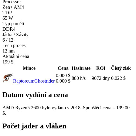
Processor
Zen+ AM4
TDP
65 W
Typ paměti
DDR4
Jádra / Závity
6 / 12
Tech proces
12 nm
Aktuální cena
199 $
Mince
Cena
Hashrate
ROI
Čistý zisk
0.000 $
880 h/s
9072 dny
0.022 $
Raptoreum
Ghostrider
0.000 $
Datum vydání a cena
AMD Ryzen5 2600 bylo vydáno v 2018. Spouštěcí cena – 199.00
$.
Počet jader a vláken