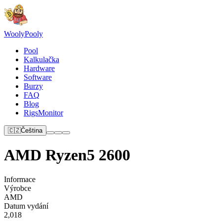
Wooly
Pooly
Pool
Kalkulačka
Hardware
Software
Burzy
FAQ
Blog
RigsMonitor
🇨🇿
Čeština
AMD Ryzen5 2600
Informace
Výrobce
AMD
Datum vydání
2,018