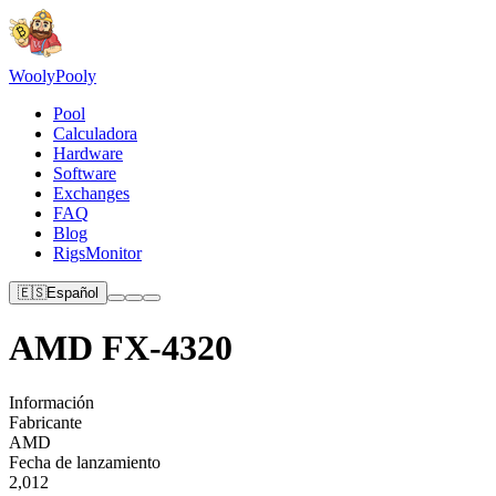
Wooly
Pooly
Pool
Calculadora
Hardware
Software
Exchanges
FAQ
Blog
RigsMonitor
🇪🇸
Español
AMD FX-4320
Información
Fabricante
AMD
Fecha de lanzamiento
2,012