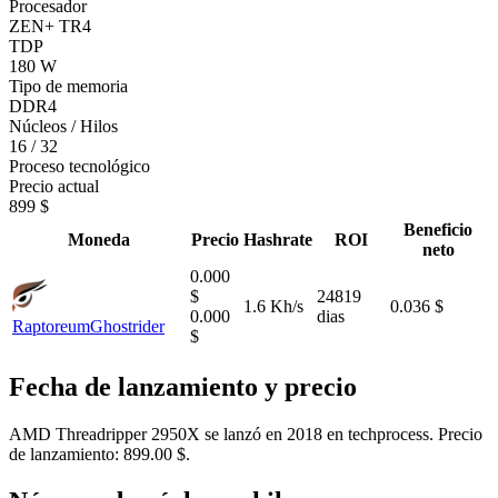
Procesador
ZEN+ TR4
TDP
180 W
Tipo de memoria
DDR4
Núcleos / Hilos
16 / 32
Proceso tecnológico
Precio actual
899 $
Beneficio
Moneda
Precio
Hashrate
ROI
neto
0.000
$
24819
1.6 Kh/s
0.036 $
0.000
dias
Raptoreum
Ghostrider
$
Fecha de lanzamiento y precio
AMD Threadripper 2950X se lanzó en 2018 en techprocess. Precio
de lanzamiento: 899.00 $.