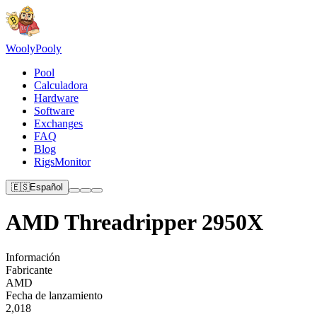
Wooly
Pooly
Pool
Calculadora
Hardware
Software
Exchanges
FAQ
Blog
RigsMonitor
🇪🇸
Español
AMD Threadripper 2950X
Información
Fabricante
AMD
Fecha de lanzamiento
2,018