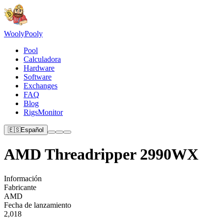
Wooly
Pooly
Pool
Calculadora
Hardware
Software
Exchanges
FAQ
Blog
RigsMonitor
🇪🇸
Español
AMD Threadripper 2990WX
Información
Fabricante
AMD
Fecha de lanzamiento
2,018