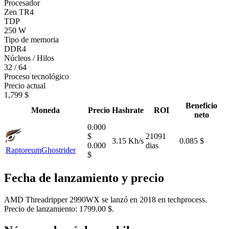
Procesador
Zen TR4
TDP
250 W
Tipo de memoria
DDR4
Núcleos / Hilos
32 / 64
Proceso tecnológico
Precio actual
1,799 $
Beneficio
Moneda
Precio
Hashrate
ROI
neto
0.000
$
21091
3.15 Kh/s
0.085 $
0.000
dias
Raptoreum
Ghostrider
$
Fecha de lanzamiento y precio
AMD Threadripper 2990WX se lanzó en 2018 en techprocess.
Precio de lanzamiento: 1799.00 $.