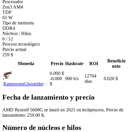
Procesador
Zen3 AM4
TDP
65 W
Tipo de memoria
DDR4
Núcleos / Hilos
6 / 12
Proceso tecnológico
Precio actual
259 $
Beneficio
Moneda
Precio
Hashrate
ROI
neto
0.000 $
12704
-0.000
900 h/s
0.020 $
dias
Raptoreum
Ghostrider
$
Fecha de lanzamiento y precio
AMD Ryzen9 5600G se lanzó en 2021 en techprocess. Precio de
lanzamiento: 259.00 $.
Número de núcleos e hilos