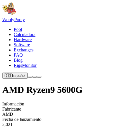
Wooly
Pooly
Pool
Calculadora
Hardware
Software
Exchanges
FAQ
Blog
RigsMonitor
🇪🇸
Español
AMD Ryzen9 5600G
Información
Fabricante
AMD
Fecha de lanzamiento
2,021