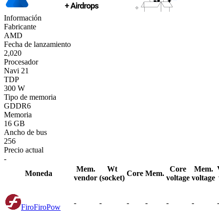
Información
Fabricante
AMD
Fecha de lanzamiento
2,020
Procesador
Navi 21
TDP
300 W
Tipo de memoria
GDDR6
Memoria
16 GB
Ancho de bus
256
Precio actual
-
Mem.
Wt
Core
Mem.
Moneda
Core
Mem.
vendor
(socket)
voltage
voltage
-
-
-
-
-
-
Firo
FiroPow