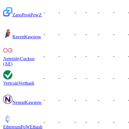
-
-
-
-
-
-
Zano
ProgPowZ
-
-
-
-
-
-
Raven
Kawpow
-
-
-
-
-
-
Aeternity
Cuckoo
(AE)
-
-
-
-
-
-
Vertcoin
Verthash
-
-
-
-
-
-
Neurai
Kawpow
-
-
-
-
-
-
EthereumPoW
Ethash