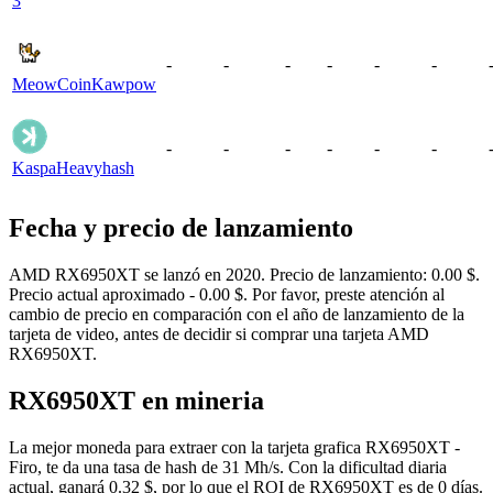
3
-
-
-
-
-
-
MeowCoin
Kawpow
-
-
-
-
-
-
Kaspa
Heavyhash
Fecha y precio de lanzamiento
AMD RX6950XT se lanzó en 2020. Precio de lanzamiento: 0.00 $.
Precio actual aproximado - 0.00 $. Por favor, preste atención al
cambio de precio en comparación con el año de lanzamiento de la
tarjeta de video, antes de decidir si comprar una tarjeta AMD
RX6950XT.
RX6950XT en mineria
La mejor moneda para extraer con la tarjeta grafica RX6950XT -
Firo, te da una tasa de hash de 31 Mh/s. Con la dificultad diaria
actual, ganará 0.32 $, por lo que el ROI de RX6950XT es de 0 días.