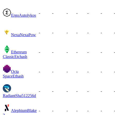
-
-
-
-
-
-
Ergo
Autolykos
-
-
-
-
-
-
Nexa
NexaPow
Ethereum
-
-
-
-
-
-
Classic
Etchash
Octa
-
-
-
-
-
-
Space
Ethash
-
-
-
-
-
-
Radiant
Sha512256d
Alephium
Blake
-
-
-
-
-
-