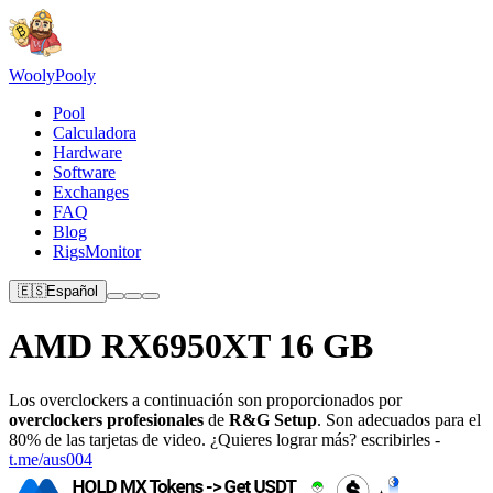
Wooly
Pooly
Pool
Calculadora
Hardware
Software
Exchanges
FAQ
Blog
RigsMonitor
🇪🇸
Español
AMD RX6950XT 16 GB
Los overclockers a continuación son proporcionados por
overclockers profesionales
de
R&G Setup
. Son adecuados para el
80% de las tarjetas de video. ¿Quieres lograr más? escribirles -
t.me/aus004