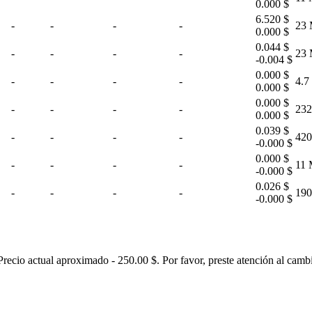
0.000 $
6.520 $
-
-
-
-
23 
0.000 $
0.044 $
-
-
-
-
23 
-0.004 $
0.000 $
-
-
-
-
4.7
0.000 $
0.000 $
-
-
-
-
232
0.000 $
0.039 $
-
-
-
-
420
-0.000 $
0.000 $
-
-
-
-
11 
-0.000 $
0.026 $
-
-
-
-
190
-0.000 $
cio actual aproximado - 250.00 $. Por favor, preste atención al cambi