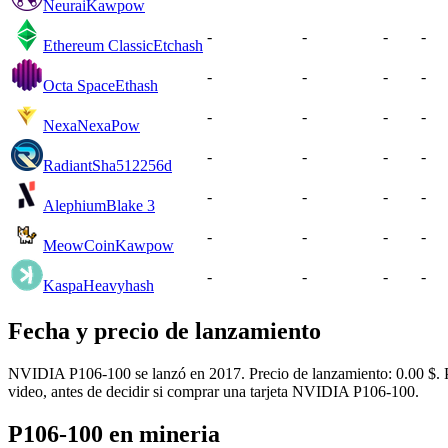
Neurai
Kawpow
-
-
-
-
Ethereum Classic
Etchash
-
-
-
-
Octa Space
Ethash
-
-
-
-
Nexa
NexaPow
-
-
-
-
Radiant
Sha512256d
-
-
-
-
Alephium
Blake 3
-
-
-
-
MeowCoin
Kawpow
-
-
-
-
Kaspa
Heavyhash
Fecha y precio de lanzamiento
NVIDIA P106-100 se lanzó en 2017. Precio de lanzamiento: 0.00 $. Pre
video, antes de decidir si comprar una tarjeta NVIDIA P106-100.
P106-100 en mineria