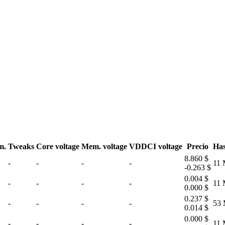
m.
Tweaks
Core voltage
Mem. voltage
VDDCI voltage
Precio
Has
8.860 $
-
-
-
-
11 
-0.263 $
0.004 $
-
-
-
-
11 
0.000 $
0.237 $
-
-
-
-
53 
0.014 $
0.000 $
-
-
-
-
11 