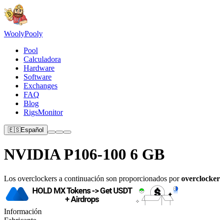
Wooly
Pooly
Pool
Calculadora
Hardware
Software
Exchanges
FAQ
Blog
RigsMonitor
🇪🇸
Español
NVIDIA P106-100 6 GB
Los overclockers a continuación son proporcionados por
overclocker
Información