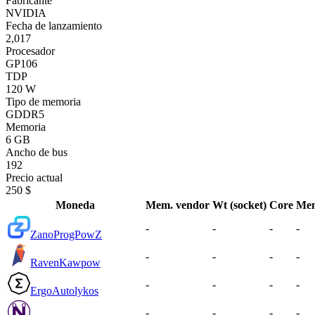
Fabricante
NVIDIA
Fecha de lanzamiento
2,017
Procesador
GP106
TDP
120 W
Tipo de memoria
GDDR5
Memoria
6 GB
Ancho de bus
192
Precio actual
250 $
Moneda
Mem. vendor
Wt (socket)
Core
Me
-
-
-
-
Zano
ProgPowZ
-
-
-
-
Raven
Kawpow
-
-
-
-
Ergo
Autolykos
-
-
-
-