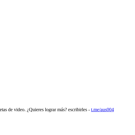
etas de video. ¿Quieres lograr más? escribirles -
t.me/aus004