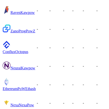
-
-
-
-
-
-
Raven
Kawpow
-
-
-
-
-
-
Zano
ProgPowZ
-
-
-
-
-
-
Conflux
Octopus
-
-
-
-
-
-
Neurai
Kawpow
-
-
-
-
-
-
EthereumPoW
Ethash
-
-
-
-
-
-
Nexa
NexaPow