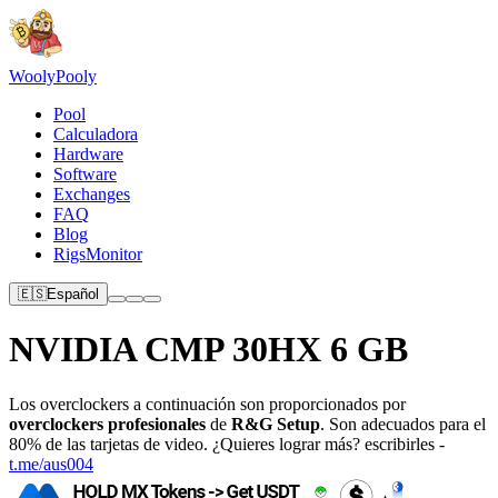
Wooly
Pooly
Pool
Calculadora
Hardware
Software
Exchanges
FAQ
Blog
RigsMonitor
🇪🇸
Español
NVIDIA CMP 30HX 6 GB
Los overclockers a continuación son proporcionados por
overclockers profesionales
de
R&G Setup
. Son adecuados para el
80% de las tarjetas de video. ¿Quieres lograr más? escribirles -
t.me/aus004