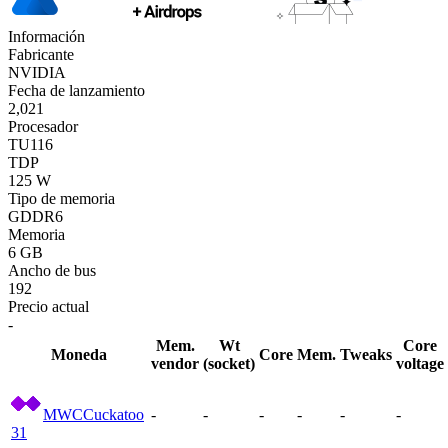
Información
Fabricante
NVIDIA
Fecha de lanzamiento
2,021
Procesador
TU116
TDP
125 W
Tipo de memoria
GDDR6
Memoria
6 GB
Ancho de bus
192
Precio actual
-
Mem.
Wt
Core
Moneda
Core
Mem.
Tweaks
vendor
(socket)
voltage
MWC
Cuckatoo
-
-
-
-
-
-
31