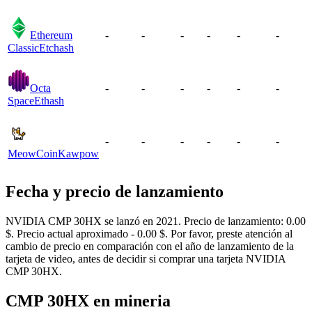
Ethereum
-
-
-
-
-
-
Classic
Etchash
Octa
-
-
-
-
-
-
Space
Ethash
-
-
-
-
-
-
MeowCoin
Kawpow
Fecha y precio de lanzamiento
NVIDIA CMP 30HX se lanzó en 2021. Precio de lanzamiento: 0.00
$. Precio actual aproximado - 0.00 $. Por favor, preste atención al
cambio de precio en comparación con el año de lanzamiento de la
tarjeta de video, antes de decidir si comprar una tarjeta NVIDIA
CMP 30HX.
CMP 30HX en mineria