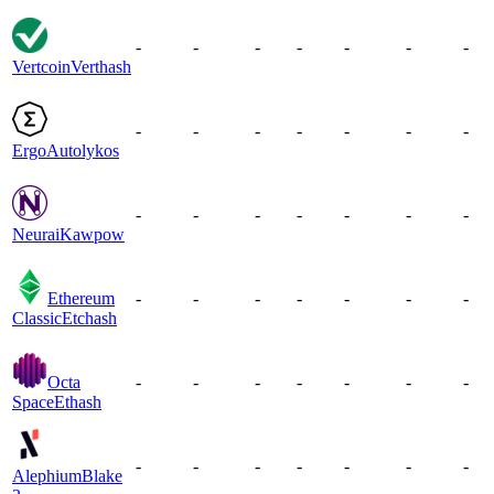
-
-
-
-
-
-
-
Vertcoin
Verthash
-
-
-
-
-
-
-
Ergo
Autolykos
-
-
-
-
-
-
-
Neurai
Kawpow
Ethereum
-
-
-
-
-
-
-
Classic
Etchash
Octa
-
-
-
-
-
-
-
Space
Ethash
-
-
-
-
-
-
-
Alephium
Blake