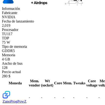
Información
Fabricante
NVIDIA
Fecha de lanzamiento
2,019
Procesador
TU117
TDP
75 W
Tipo de memoria
GDDR5
Memoria
4 GB
Ancho de bus
128
Precio actual
280 $
Mem.
Wt
Core
Me
Moneda
Core
Mem.
Tweaks
vendor
(socket)
voltage
volt
-
-
-
-
-
-
-
Zano
ProgPowZ