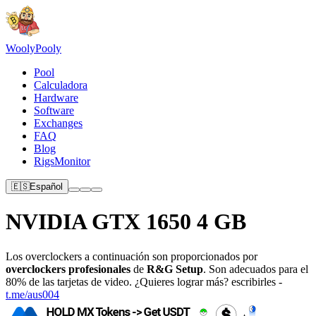
Wooly
Pooly
Pool
Calculadora
Hardware
Software
Exchanges
FAQ
Blog
RigsMonitor
🇪🇸
Español
NVIDIA GTX 1650 4 GB
Los overclockers a continuación son proporcionados por
overclockers profesionales
de
R&G Setup
. Son adecuados para el
80% de las tarjetas de video. ¿Quieres lograr más? escribirles -
t.me/aus004