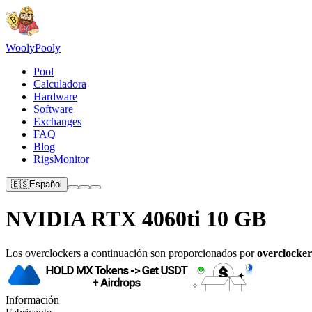
Wooly
Pooly
Pool
Calculadora
Hardware
Software
Exchanges
FAQ
Blog
RigsMonitor
🇪🇸
Español
NVIDIA RTX 4060ti 10 GB
Los overclockers a continuación son proporcionados por
overclocker
Información