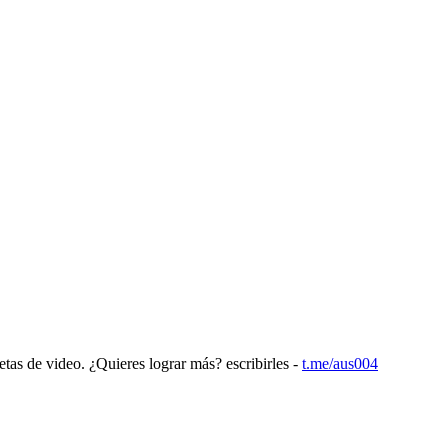
etas de video. ¿Quieres lograr más? escribirles -
t.me/aus004