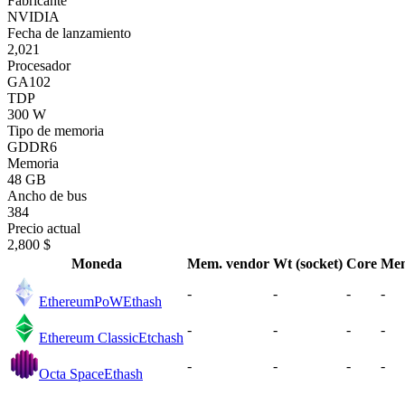
Fabricante
NVIDIA
Fecha de lanzamiento
2,021
Procesador
GA102
TDP
300 W
Tipo de memoria
GDDR6
Memoria
48 GB
Ancho de bus
384
Precio actual
2,800 $
Moneda
Mem. vendor
Wt (socket)
Core
Me
-
-
-
-
EthereumPoW
Ethash
-
-
-
-
Ethereum Classic
Etchash
-
-
-
-
Octa Space
Ethash