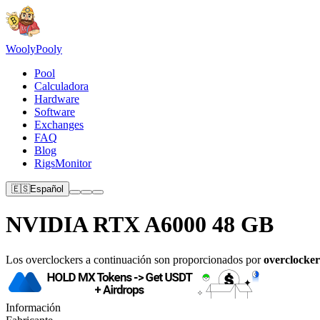
Wooly
Pooly
Pool
Calculadora
Hardware
Software
Exchanges
FAQ
Blog
RigsMonitor
🇪🇸
Español
NVIDIA RTX A6000 48 GB
Los overclockers a continuación son proporcionados por
overclocker
Información