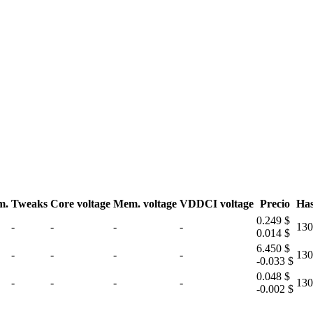
m.
Tweaks
Core voltage
Mem. voltage
VDDCI voltage
Precio
Has
0.249 $
-
-
-
-
130
0.014 $
6.450 $
-
-
-
-
130
-0.033 $
0.048 $
-
-
-
-
130
-0.002 $