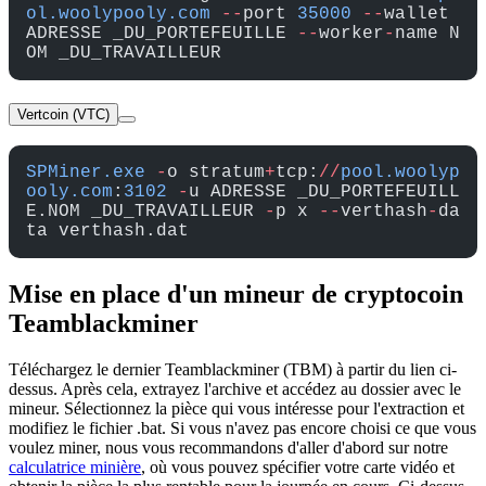
ol.woolypooly.com
 --
port 
35000
 --
wallet 
ADRESSE _DU_PORTEFEUILLE 
--
worker
-
name N
OM _DU_TRAVAILLEUR
Vertcoin (VTC)
SPMiner.exe
 -
o stratum
+
tcp:
//
pool.woolyp
ooly.com
:
3102
 -
u ADRESSE _DU_PORTEFEUILL
E.NOM _DU_TRAVAILLEUR 
-
p x 
--
verthash
-
da
ta verthash.dat
Mise en place d'un mineur de cryptocoin
Teamblackminer
Téléchargez le dernier Teamblackminer (TBM) à partir du lien ci-
dessus. Après cela, extrayez l'archive et accédez au dossier avec le
mineur. Sélectionnez la pièce qui vous intéresse pour l'extraction et
modifiez le fichier .bat. Si vous n'avez pas encore choisi ce que vous
voulez miner, nous vous recommandons d'aller d'abord sur notre
calculatrice minière
, où vous pouvez spécifier votre carte vidéo et