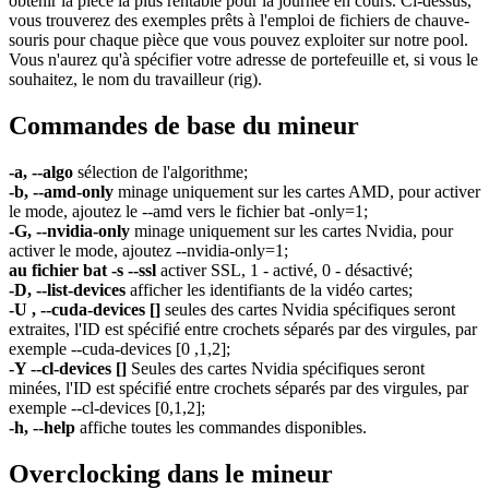
obtenir la pièce la plus rentable pour la journée en cours. Ci-dessus,
vous trouverez des exemples prêts à l'emploi de fichiers de chauve-
souris pour chaque pièce que vous pouvez exploiter sur notre pool.
Vous n'aurez qu'à spécifier votre adresse de portefeuille et, si vous le
souhaitez, le nom du travailleur (rig).
Commandes de base du mineur
-a, --algo
sélection de l'algorithme;
-b, --amd-only
minage uniquement sur les cartes AMD, pour activer
le mode, ajoutez le --amd vers le fichier bat -only=1;
-G, --nvidia-only
minage uniquement sur les cartes Nvidia, pour
activer le mode, ajoutez --nvidia-only=1;
au fichier bat -s --ssl
activer SSL, 1 - activé, 0 - désactivé;
-D, --list-devices
afficher les identifiants de la vidéo cartes;
-U , --cuda-devices []
seules des cartes Nvidia spécifiques seront
extraites, l'ID est spécifié entre crochets séparés par des virgules, par
exemple --cuda-devices [0 ,1,2];
-Y --cl-devices []
Seules des cartes Nvidia spécifiques seront
minées, l'ID est spécifié entre crochets séparés par des virgules, par
exemple --cl-devices [0,1,2];
-h, --help
affiche toutes les commandes disponibles.
Overclocking dans le mineur