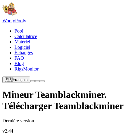
Wooly
Pooly
Pool
Calculatrice
Matériel
Logiciel
Échanges
FAQ
Blog
RigsMonitor
🇫🇷
Français
Mineur Teamblackminer.
Télécharger Teamblackminer
Dernière version
v2.44