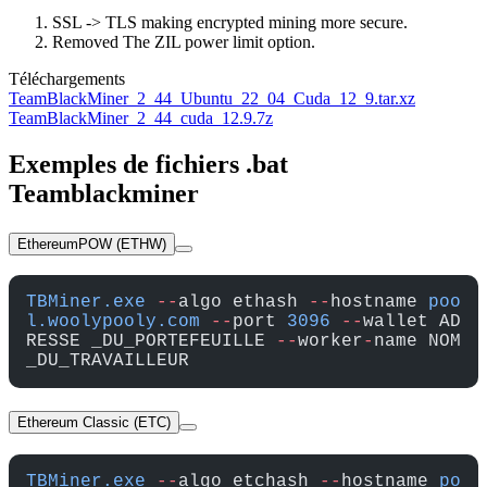
SSL -> TLS making encrypted mining more secure.
Removed The ZIL power limit option.
Téléchargements
TeamBlackMiner_2_44_Ubuntu_22_04_Cuda_12_9.tar.xz
TeamBlackMiner_2_44_cuda_12.9.7z
Exemples de fichiers .bat
Teamblackminer
EthereumPOW (ETHW)
TBMiner.exe
 --
algo ethash 
--
hostname 
poo
l.woolypooly.com
 --
port 
3096
 --
wallet AD
RESSE _DU_PORTEFEUILLE 
--
worker
-
name NOM 
_DU_TRAVAILLEUR
Ethereum Classic (ETC)
TBMiner.exe
 --
algo etchash 
--
hostname 
po