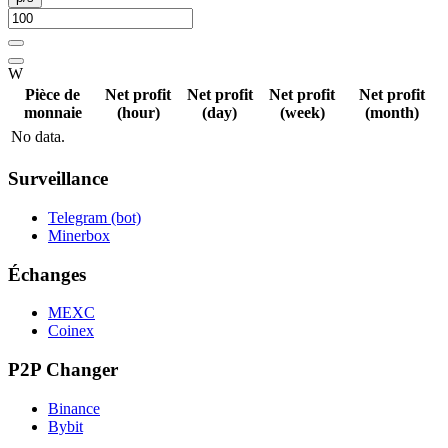
W
Pièce de
Net profit
Net profit
Net profit
Net profit
monnaie
(hour)
(day)
(week)
(month)
No data.
Surveillance
Telegram (bot)
Minerbox
Échanges
MEXC
Coinex
P2P Changer
Binance
Bybit