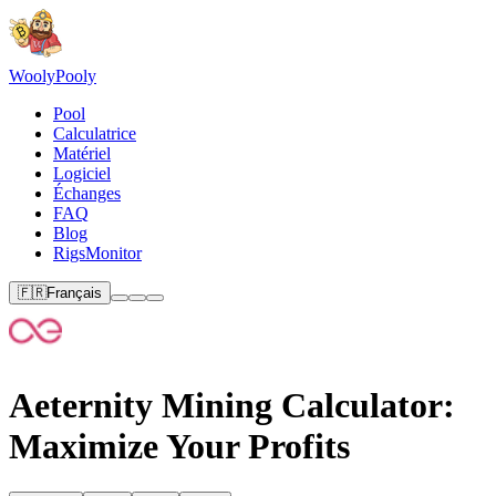
Wooly
Pooly
Pool
Calculatrice
Matériel
Logiciel
Échanges
FAQ
Blog
RigsMonitor
🇫🇷
Français
Aeternity Mining Calculator:
Maximize Your Profits