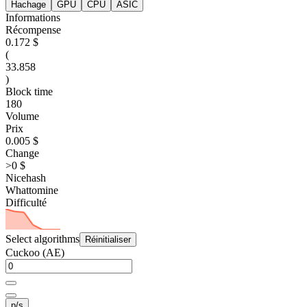
Hachage
GPU
CPU
ASIC
Informations
Récompense
0.172 $
(
33.858
)
Block time
180
Volume
Prix
0.005 $
Change
>0 $
Nicehash
Whattomine
Difficulté
Select algorithms
Réinitialiser
Cuckoo (AE)
p/s