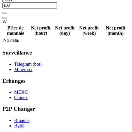
W
Pièce de
Net profit
Net profit
Net profit
Net profit
monnaie
(hour)
(day)
(week)
(month)
No data.
Surveillance
Telegram (bot)
Minerbox
Échanges
MEXC
Coinex
P2P Changer
Binance
Bybit