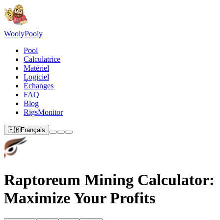
Wooly
Pooly
Pool
Calculatrice
Matériel
Logiciel
Échanges
FAQ
Blog
RigsMonitor
🇫🇷
Français
Raptoreum Mining Calculator:
Maximize Your Profits