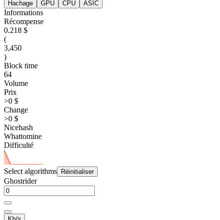
Hachage
GPU
CPU
ASIC
Informations
Récompense
0.218 $
(
3,450
)
Block time
64
Volume
Prix
>0 $
Change
>0 $
Nicehash
Whattomine
Difficulté
Select algorithms
Réinitialiser
Ghostrider
Kh/s