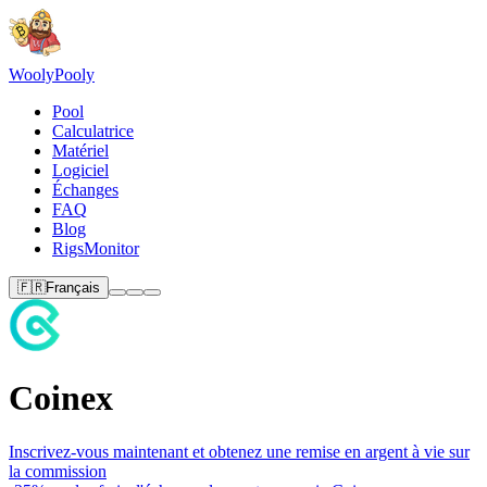
Wooly
Pooly
Pool
Calculatrice
Matériel
Logiciel
Échanges
FAQ
Blog
RigsMonitor
🇫🇷
Français
Coinex
Inscrivez-vous
maintenant et obtenez une remise en argent à vie sur
la commission