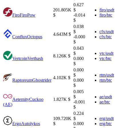
0.627
201.805K
$
firo/usdt
Firo
FiroPow
$
-0.014
firo/btc
$
0.038
$
cfx/usdt
4.643M $
Conflux
Octopus
-0.000
cfx/btc
$
0.043
$
vtc/usdt
8.126K $
Vertcoin
Verthash
0.000
vtc/btc
$
0.000
$
rtm/usdt
4.102K $
Raptoreum
Ghostrider
0.000
rtm/btc
$
0.005
$
ae/usdt
Aeternity
Cuckoo
1.827K $
-0.001
ae/btc
(AE)
$
0.224
109.720K
$
erg/usdt
Ergo
Autolykos
$
0.000
erg/btc