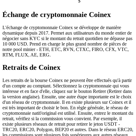
$
Échange de cryptomonnaie Coinex
L'échange de cryptomonnaie Coinex se développe de manière
dynamique depuis 2017. Permet aux utilisateurs du monde entier de
négocier sans KYC si le montant du retrait quotidien ne dépasse pas
10 000 USD. Prend en charge le plus grand nombre de pièces de
notre pool minier - ETH, ETC, RVN, CTXC, FIRO, CFX, VTC,
RTM, FLUX, AE, ERG.
Retraits de Coinex
Les retraits de la bourse Coinex ne peuvent être effectués qu'à partir
d'un compte au comptant. Sélectionnez la cryptomonnaie qui vous
intéresse et en face d'elle, cliquez sur le bouton Retirer (Retirer dans
la version anglaise). Ensuite, une autre étape importante est le choix
d'un réseau de cryptomonnaie. Il en existe plusieurs sur Coinex et il
est très important de choisir le bon. En règle générale, le réseau de
cryptomonnaie natif/original est utilisé. Ensuite, entrez le montant du
retrait, vérifiez si la commission vous convient. Par exemple, il
existe plusieurs réseaux de retrait pour retirer le jeton USDT -
TRC20, ERC20, Polygon, BEP20 et autres. Dans le réseau ERC20,
les commissions sont plusieurs fois supérieures aux autres réseaux.