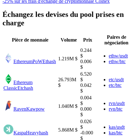
-25% sur les frais d'échange de cryptomonnaie Coinex
Échangez les devises du pool prises en
charge
Paires de
Pièce de monnaie
Volume
Prix
négociation
0.244
$
ethw/usdt
1.219M $
EthereumPoW
Ethash
0.006
ethw/btc
$
6.520
26.793M
$
etc/usdt
Ethereum
$
0.042
etc/btc
Classic
Etchash
$
0.004
$
rvn/usdt
1.040M $
Raven
Kawpow
0.000
rvn/btc
$
0.026
$
kas/usdt
5.868M $
Kaspa
Heavyhash
-0.000
kas/btc
$