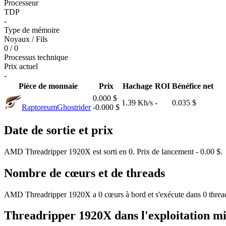
Processeur
TDP
-
Type de mémoire
Noyaux / Fils
0 / 0
Processus technique
Prix actuel
-
Pièce de monnaie
Prix
Hachage
ROI
Bénéfice net
0.000 $
1.39 Kh/s
-
0.035 $
Raptoreum
Ghostrider
-0.000 $
Date de sortie et prix
AMD Threadripper 1920X est sorti en 0. Prix de lancement - 0.00 $.
Nombre de cœurs et de threads
AMD Threadripper 1920X a 0 cœurs à bord et s'exécute dans 0 threa
Threadripper 1920X dans l'exploitation m