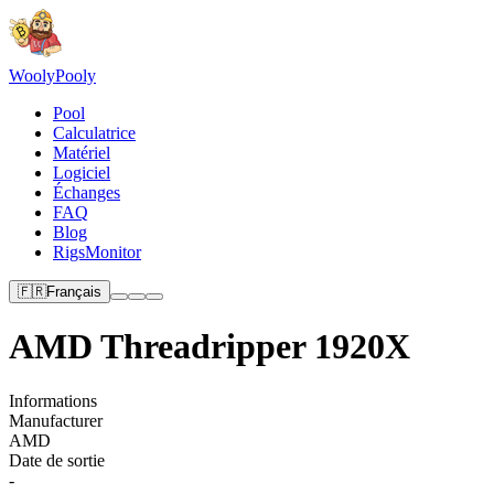
Wooly
Pooly
Pool
Calculatrice
Matériel
Logiciel
Échanges
FAQ
Blog
RigsMonitor
🇫🇷
Français
AMD Threadripper 1920X
Informations
Manufacturer
AMD
Date de sortie
-