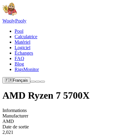
Wooly
Pooly
Pool
Calculatrice
Matériel
Logiciel
Échanges
FAQ
Blog
RigsMonitor
🇫🇷
Français
AMD Ryzen 7 5700X
Informations
Manufacturer
AMD
Date de sortie
2,021