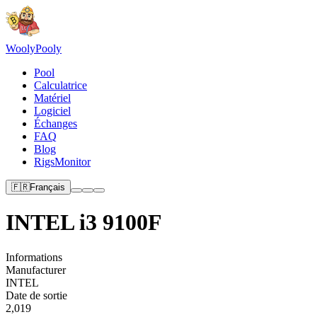
Wooly
Pooly
Pool
Calculatrice
Matériel
Logiciel
Échanges
FAQ
Blog
RigsMonitor
🇫🇷
Français
INTEL i3 9100F
Informations
Manufacturer
INTEL
Date de sortie
2,019