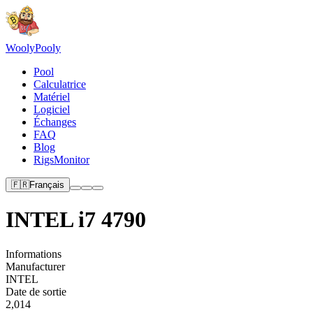
Wooly
Pooly
Pool
Calculatrice
Matériel
Logiciel
Échanges
FAQ
Blog
RigsMonitor
🇫🇷
Français
INTEL i7 4790
Informations
Manufacturer
INTEL
Date de sortie
2,014