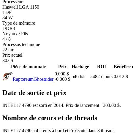
Processeur
Haswell LGA 1150
TDP
84 W
Type de mémoire
DDR3
Noyaux / Fils
4 / 8
Processus technique
22 nm
Prix actuel
303 $
Pièce de monnaie
Prix
Hachage
ROI
Bénéfice 
0.000 $
546 h/s
24825 jours
0.012 $
Raptoreum
Ghostrider
-0.000 $
Date de sortie et prix
INTEL i7 4790 est sorti en 2014. Prix de lancement - 303.00 $.
Nombre de cœurs et de threads
INTEL i7 4790 a 4 cœurs à bord et s'exécute dans 8 threads.