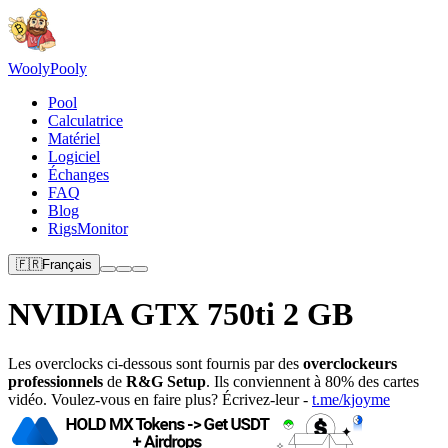
Wooly
Pooly
Pool
Calculatrice
Matériel
Logiciel
Échanges
FAQ
Blog
RigsMonitor
🇫🇷
Français
NVIDIA GTX 750ti 2 GB
Les overclocks ci-dessous sont fournis par des
overclockeurs
professionnels
de
R&G Setup
. Ils conviennent à 80% des cartes
vidéo. Voulez-vous en faire plus? Écrivez-leur -
t.me/kjoyme