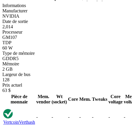
Informations
Manufacturer
NVIDIA
Date de sortie
2,014
Processeur
GM107
TDP
60 W
Type de mémoire
GDDR5
Mémoire
2 GB
Largeur de bus
128
Prix actuel
63 $
Pièce de
Mem.
Wt
Core
Me
Core
Mem.
Tweaks
monnaie
vendor
(socket)
voltage
volt
-
-
-
-
-
-
-
Vertcoin
Verthash