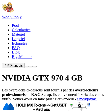
Wooly
Pooly
Pool
Calculatrice
Matériel
Logiciel
Échanges
FAQ
Blog
RigsMonitor
🇫🇷
Français
NVIDIA GTX 970 4 GB
Les overclocks ci-dessous sont fournis par des
overclockeurs
professionnels
de
R&G Setup
. Ils conviennent à 80% des cartes
vidéo. Voulez-vous en faire plus? Écrivez-leur -
t.me/kjoyme