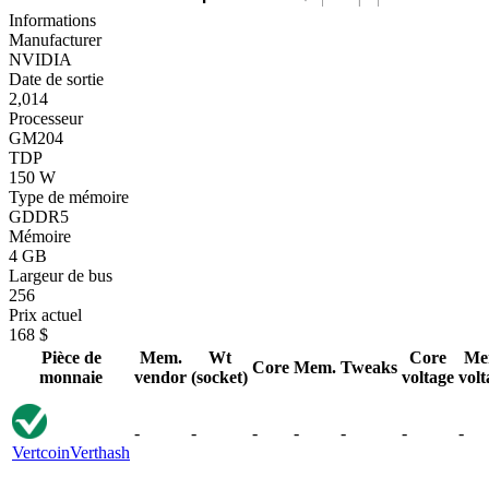
Informations
Manufacturer
NVIDIA
Date de sortie
2,014
Processeur
GM204
TDP
150 W
Type de mémoire
GDDR5
Mémoire
4 GB
Largeur de bus
256
Prix actuel
168 $
Pièce de
Mem.
Wt
Core
Me
Core
Mem.
Tweaks
monnaie
vendor
(socket)
voltage
volt
-
-
-
-
-
-
-
Vertcoin
Verthash