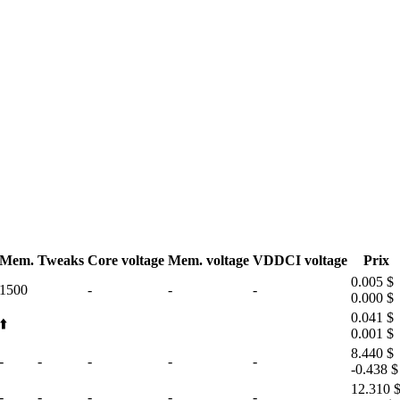
Mem.
Tweaks
Core voltage
Mem. voltage
VDDCI voltage
Prix
0.005 $
1500
-
-
-
0.000 $
0.041 $
⬆️
0.001 $
8.440 $
-
-
-
-
-
-0.438 $
12.310 
-
-
-
-
-