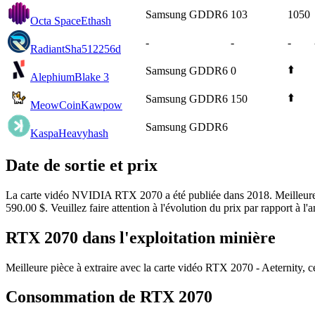
Samsung GDDR6
103
1050
Octa Space
Ethash
-
-
-
Radiant
Sha512256d
⬆️
Samsung GDDR6
0
Alephium
Blake 3
⬆️
Samsung GDDR6
150
MeowCoin
Kawpow
Samsung GDDR6
Kaspa
Heavyhash
Date de sortie et prix
La carte vidéo NVIDIA RTX 2070 a été publiée dans 2018. Meilleure pi
590.00 $. Veuillez faire attention à l'évolution du prix par rapport à
RTX 2070 dans l'exploitation minière
Meilleure pièce à extraire avec la carte vidéo RTX 2070 - Aeternity, 
Consommation de RTX 2070