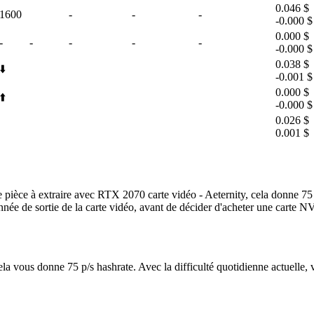
0.046 $
1600
-
-
-
-0.000 $
0.000 $
-
-
-
-
-
-0.000 $
0.038 $
⬇️
-0.001 $
0.000 $
⬆️
-0.000 $
0.026 $
0.001 $
èce à extraire avec RTX 2070 carte vidéo - Aeternity, cela donne 75 p/
 l'année de sortie de la carte vidéo, avant de décider d'acheter une car
cela vous donne 75 p/s hashrate. Avec la difficulté quotidienne actuell