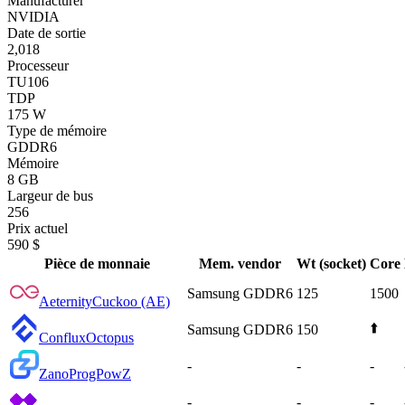
Manufacturer
NVIDIA
Date de sortie
2,018
Processeur
TU106
TDP
175 W
Type de mémoire
GDDR6
Mémoire
8 GB
Largeur de bus
256
Prix actuel
590 $
Pièce de monnaie
Mem. vendor
Wt (socket)
Core
Samsung GDDR6
125
1500
Aeternity
Cuckoo (AE)
⬆️
Samsung GDDR6
150
Conflux
Octopus
-
-
-
Zano
ProgPowZ
-
-
-