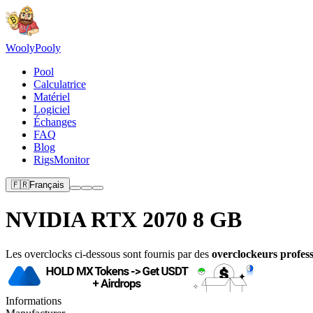
Wooly
Pooly
Pool
Calculatrice
Matériel
Logiciel
Échanges
FAQ
Blog
RigsMonitor
🇫🇷
Français
NVIDIA RTX 2070 8 GB
Les overclocks ci-dessous sont fournis par des
overclockeurs profess
Informations