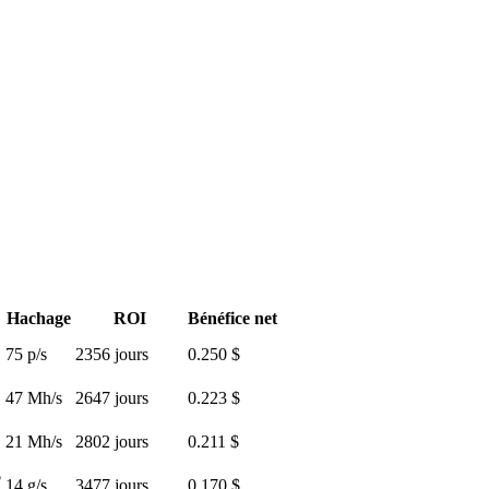
Hachage
ROI
Bénéfice net
75 p/s
2356 jours
0.250 $
47 Mh/s
2647 jours
0.223 $
21 Mh/s
2802 jours
0.211 $
$
14 g/s
3477 jours
0.170 $