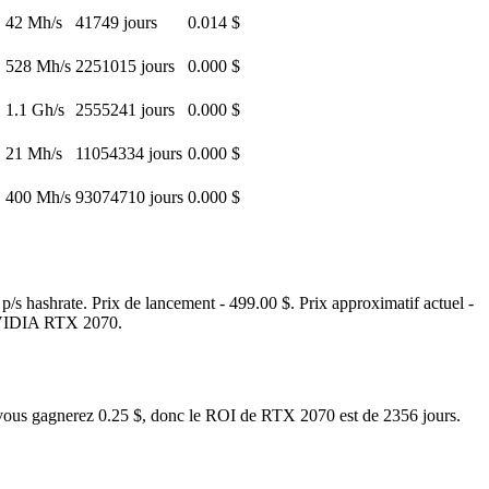
42 Mh/s
41749 jours
0.014 $
528 Mh/s
2251015 jours
0.000 $
1.1 Gh/s
2555241 jours
0.000 $
21 Mh/s
11054334 jours
0.000 $
400 Mh/s
93074710 jours
0.000 $
s hashrate. Prix de lancement - 499.00 $. Prix approximatif actuel -
te NVIDIA RTX 2070.
e, vous gagnerez 0.25 $, donc le ROI de RTX 2070 est de 2356 jours.