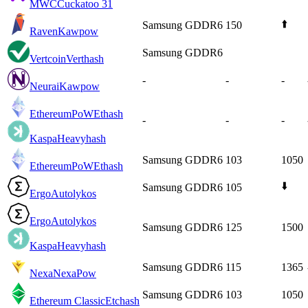
MWC
Cuckatoo 31
⬆️
Samsung GDDR6
150
Raven
Kawpow
Samsung GDDR6
Vertcoin
Verthash
-
-
-
Neurai
Kawpow
EthereumPoW
Ethash
-
-
-
Kaspa
Heavyhash
Samsung GDDR6
103
1050
EthereumPoW
Ethash
⬇️
Samsung GDDR6
105
Ergo
Autolykos
Ergo
Autolykos
Samsung GDDR6
125
1500
Kaspa
Heavyhash
Samsung GDDR6
115
1365
Nexa
NexaPow
Samsung GDDR6
103
1050
Ethereum Classic
Etchash