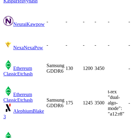
Kaspa
Heavyhash
-
-
-
-
-
-
Neurai
Kawpow
-
-
-
-
-
-
Nexa
NexaPow
Samsung
Ethereum
130
1200
3450
-
GDDR6
Classic
Etchash
t-rex
Ethereum
"dual-
Classic
Etchash
Samsung
175
1245
3500
algo-
-
GDDR6
mode":
Alephium
Blake
"a12:r8"
3