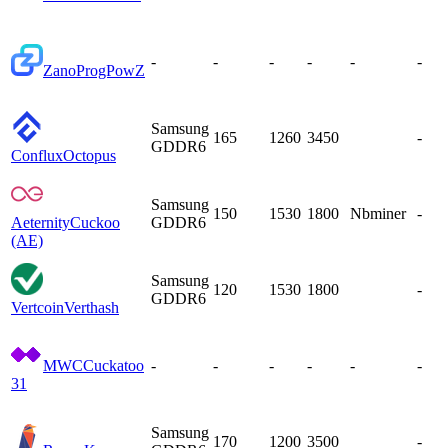
-
-
-
-
-
-
Zano
ProgPowZ
Samsung
165
1260
3450
-
GDDR6
Conflux
Octopus
Samsung
150
1530
1800
Nbminer
-
Aeternity
Cuckoo
GDDR6
(AE)
Samsung
120
1530
1800
-
GDDR6
Vertcoin
Verthash
MWC
Cuckatoo
-
-
-
-
-
-
31
Samsung
170
1200
3500
-