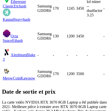
Ethereum
lol miner
Classic
Etchash
Samsung
--
170
1245
3450
-
GDDR6
dualfactor
3.25
Kaspa
Heavyhash
Samsung
Octa
130
1200
3450
-
GDDR6
Space
Ethash
Alephium
Blake
-
-
-
-
-
-
3
Samsung
170
1200
3500
-
GDDR6
MeowCoin
Kawpow
Date de sortie et prix
La carte vidéo NVIDIA RTX 3070 8GB Laptop a été publiée dans
2021. Meilleure pièce à extraire avec RTX 3070 8GB Laptop carte