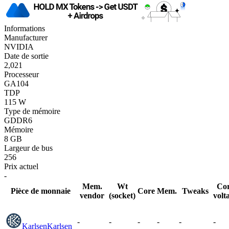
Informations
Manufacturer
NVIDIA
Date de sortie
2,021
Processeur
GA104
TDP
115 W
Type de mémoire
GDDR6
Mémoire
8 GB
Largeur de bus
256
Prix actuel
-
Mem.
Wt
Co
Pièce de monnaie
Core
Mem.
Tweaks
vendor
(socket)
volt
-
-
-
-
-
-
Karlsen
Karlsen