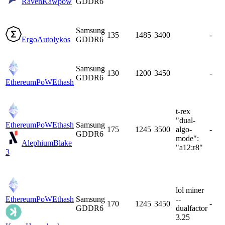
Raven
Kawpow
GDDR6
Samsung
135
1485
3400
-
Ergo
Autolykos
GDDR6
Samsung
130
1200
3450
-
GDDR6
EthereumPoW
Ethash
t-rex
"dual-
EthereumPoW
Ethash
Samsung
175
1245
3500
algo-
-
GDDR6
mode":
Alephium
Blake
"a12:r8"
3
lol miner
EthereumPoW
Ethash
Samsung
--
170
1245
3450
-
GDDR6
dualfactor
3.25