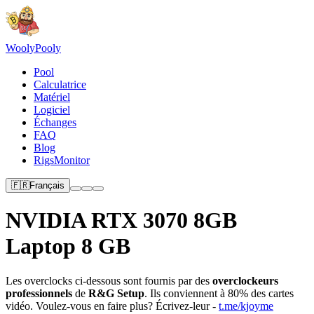
Wooly
Pooly
Pool
Calculatrice
Matériel
Logiciel
Échanges
FAQ
Blog
RigsMonitor
🇫🇷
Français
NVIDIA RTX 3070 8GB
Laptop 8 GB
Les overclocks ci-dessous sont fournis par des
overclockeurs
professionnels
de
R&G Setup
. Ils conviennent à 80% des cartes
vidéo. Voulez-vous en faire plus? Écrivez-leur -
t.me/kjoyme