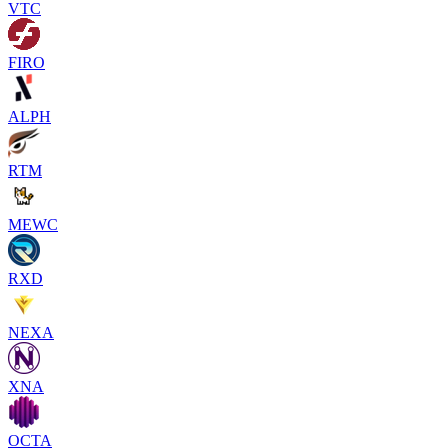
VTC
FIRO
ALPH
RTM
MEWC
RXD
NEXA
XNA
OCTA