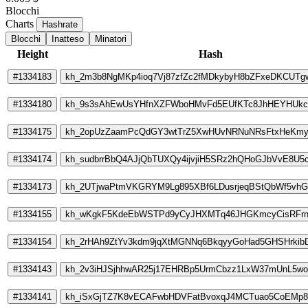
Blocchi
Charts
Hashrate
Blocchi
Inatteso
Minatori
Height
Hash
#1334183
kh_2m3b8NgMKp4ioq7Vj87zfZc2fMDkybyH8bZFxeDKCUTg
#1334180
kh_9s3sAhEwUsYHfnXZFWboHMvFd5EUfKTc8JhHEYHUkc
#1334175
kh_2opUzZaamPcQdGY3wtTrZ5XwHUvNRNuNRsFtxHeKmy
#1334174
kh_sudbrrBbQ4AJjQbTUXQy4ijvjiH5SRz2hQHoGJbVvE8U5
#1334173
kh_2UTjwaPtmVKGRYM9Lg895XBf6LDusrjeqBStQbWf5vh
#1334155
kh_wKgkF5KdeEbWSTPd9yCyJHXMTq46JHGKmcyCisRFrn
#1334154
kh_2rHAh9ZtYv3kdm9jqXtMGNNq6BkqyyGoHad5GHSHrkib
#1334143
kh_2v3iHJSjhhwAR25j17EHRBp5UrmCbzz1LxW37mUnL5
#1334141
kh_iSxGjTZ7K8vECAFwbHDVFatBvoxqJ4MCTuao5CoEMp