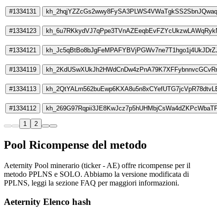
#1334131
kh_2hqjYZZcGs2wwy8FySA3PLWS4VWaTgkSS2SbnJQwaq
#1334123
kh_6u7RKkydVJ7qPpe3TVnAZEeqbEvFZYcUkzwLAWqRy
#1334121
kh_Jc5qBtBo8bJgFeMPAFYBVjPGWv7ne7T1hgo1j4UkJDrZ
#1334119
kh_2KdUSwXUkJh2HWdCnDw4zPnA79K7XFFybnnvcGCvR
#1334113
kh_2QtYALrn562buEwp6KXA8u5n8xCYefUTG7jcVpR78dtvL
#1334112
kh_269G97Rqpii3JE8KwJcz7p5hUHMbjCsWa4dZKPcWbaTP
1
2
Pool Ricompense del metodo
Aeternity Pool minerario (ticker - AE) offre ricompense per il
metodo PPLNS e SOLO. Abbiamo la versione modificata di
PPLNS, leggi la sezione FAQ per maggiori informazioni.
Aeternity Elenco hash