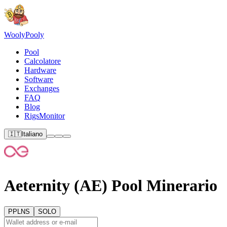
Wooly
Pooly
Pool
Calcolatore
Hardware
Software
Exchanges
FAQ
Blog
RigsMonitor
🇮🇹
Italiano
Aeternity (AE) Pool Minerario
PPLNS
SOLO