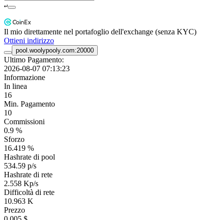
↵
Il mio direttamente nel portafoglio dell'exchange (senza KYC)
Ottieni indirizzo
pool.woolypooly.com:20000
Ultimo Pagamento:
2026-08-07 07:13:23
Informazione
In linea
16
Min. Pagamento
10
Commissioni
0.9 %
Sforzo
16.419 %
Hashrate di pool
534.59 p/s
Hashrate di rete
2.558 Kp/s
Difficoltà di rete
10.963 K
Prezzo
0.005 $