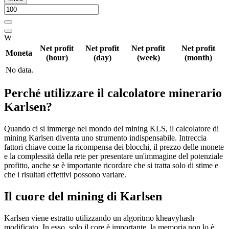
W
Net profit
Net profit
Net profit
Net profit
Moneta
(hour)
(day)
(week)
(month)
No data.
Perché utilizzare il calcolatore minerario
Karlsen?
Quando ci si immerge nel mondo del mining KLS, il calcolatore di
mining Karlsen diventa uno strumento indispensabile. Intreccia
fattori chiave come la ricompensa dei blocchi, il prezzo delle monete
e la complessità della rete per presentare un'immagine del potenziale
profitto, anche se è importante ricordare che si tratta solo di stime e
che i risultati effettivi possono variare.
Il cuore del mining di Karlsen
Karlsen viene estratto utilizzando un algoritmo kheavyhash
modificato. In esso, solo il core è importante, la memoria non lo è