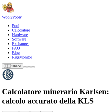
Wooly
Pooly
Pool
Calcolatore
Hardware
Software
Exchanges
FAQ
Blog
RigsMonitor
🇮🇹
Italiano
Calcolatore minerario Karlsen:
calcolo accurato della KLS