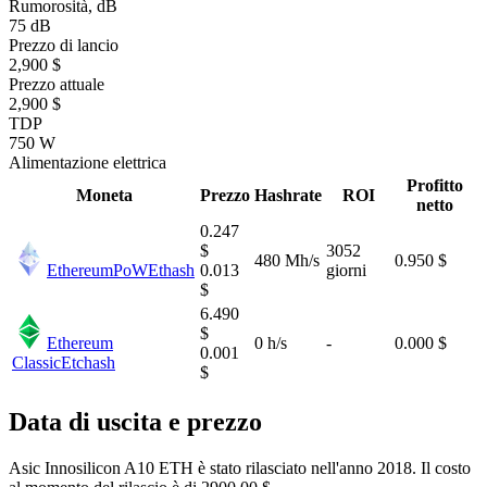
Rumorosità, dB
75 dB
Prezzo di lancio
2,900 $
Prezzo attuale
2,900 $
TDP
750 W
Alimentazione elettrica
Profitto
Moneta
Prezzo
Hashrate
ROI
netto
0.247
$
3052
480 Mh/s
0.950 $
EthereumPoW
Ethash
0.013
giorni
$
6.490
$
Ethereum
0 h/s
-
0.000 $
0.001
Classic
Etchash
$
Data di uscita e prezzo
Asic Innosilicon A10 ETH è stato rilasciato nell'anno 2018. Il costo