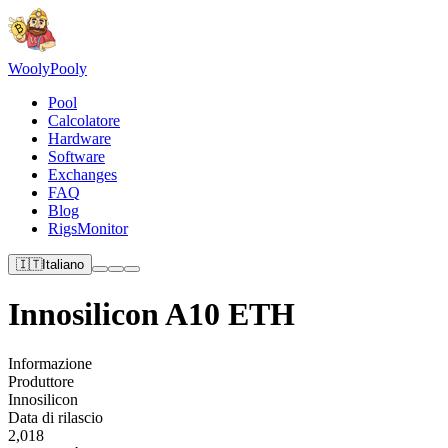
Wooly
Pooly
Pool
Calcolatore
Hardware
Software
Exchanges
FAQ
Blog
RigsMonitor
🇮🇹
Italiano
Innosilicon A10 ETH
Informazione
Produttore
Innosilicon
Data di rilascio
2,018