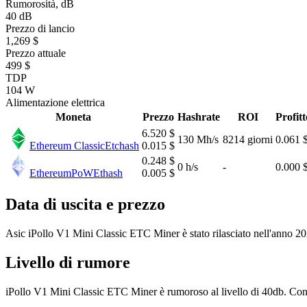
Rumorosità, dB
40 dB
Prezzo di lancio
1,269 $
Prezzo attuale
499 $
TDP
104 W
Alimentazione elettrica
Moneta
Prezzo
Hashrate
ROI
Profitt
6.520 $
130 Mh/s
8214 giorni
0.061 
Ethereum Classic
Etchash
0.015 $
0.248 $
0 h/s
-
0.000 
EthereumPoW
Ethash
0.005 $
Data di uscita e prezzo
Asic iPollo V1 Mini Classic ETC Miner è stato rilasciato nell'anno 202
Livello di rumore
iPollo V1 Mini Classic ETC Miner è rumoroso al livello di 40db. Con