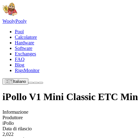
Wooly
Pooly
Pool
Calcolatore
Hardware
Software
Exchanges
FAQ
Blog
RigsMonitor
🇮🇹
Italiano
iPollo V1 Mini Classic ETC Min
Informazione
Produttore
iPollo
Data di rilascio
2,022