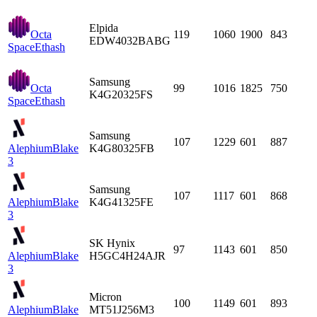
Elpida
Octa
119
1060
1900
843
EDW4032BABG
Space
Ethash
Samsung
Octa
99
1016
1825
750
K4G20325FS
Space
Ethash
Samsung
107
1229
601
887
Alephium
Blake
K4G80325FB
3
Samsung
107
1117
601
868
Alephium
Blake
K4G41325FE
3
SK Hynix
97
1143
601
850
Alephium
Blake
H5GC4H24AJR
3
Micron
100
1149
601
893
Alephium
Blake
MT51J256M3