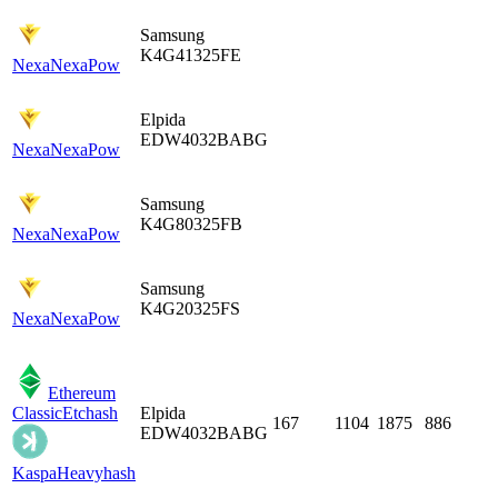
Samsung
K4G41325FE
Nexa
NexaPow
Elpida
EDW4032BABG
Nexa
NexaPow
Samsung
K4G80325FB
Nexa
NexaPow
Samsung
K4G20325FS
Nexa
NexaPow
Ethereum
Classic
Etchash
Elpida
167
1104
1875
886
EDW4032BABG
Kaspa
Heavyhash