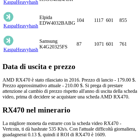
Kaspa
Heavyhash
Elpida
104
1117
601
855
EDW4032BABG
Kaspa
Heavyhash
Samsung
87
1071
601
761
K4G20325FS
Kaspa
Heavyhash
Data di uscita e prezzo
AMD RX470 è stato rilasciato in 2016. Prezzo di lancio - 179.00 $.
Prezzo approssimativo attuale - 210.00 $. Si prega di prestare
attenzione al cambio di prezzo rispetto all'anno di uscita della scheda
video, prima di decidere se acquistare una scheda AMD RX470.
RX470 nel minerario
La migliore moneta da estrarre con la scheda video RX470 -
Vertcoin, ti dà hashrate 535 Kh/s. Con l'attuale difficoltà giornaliera,
guadagnerai 0.13 $, quindi il ROI di RX470 è 1609.