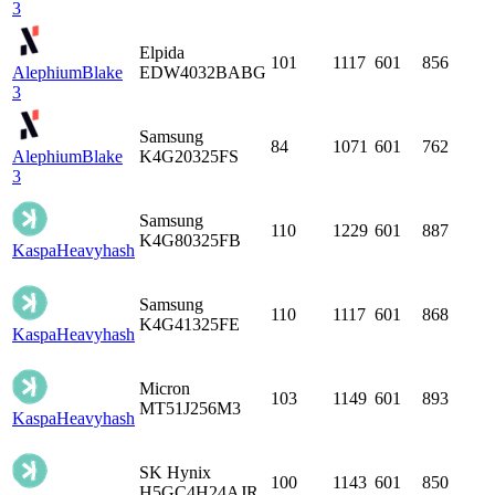
3
Elpida
101
1117
601
856
Alephium
Blake
EDW4032BABG
3
Samsung
84
1071
601
762
Alephium
Blake
K4G20325FS
3
Samsung
110
1229
601
887
K4G80325FB
Kaspa
Heavyhash
Samsung
110
1117
601
868
K4G41325FE
Kaspa
Heavyhash
Micron
103
1149
601
893
MT51J256M3
Kaspa
Heavyhash
SK Hynix
100
1143
601
850
H5GC4H24AJR