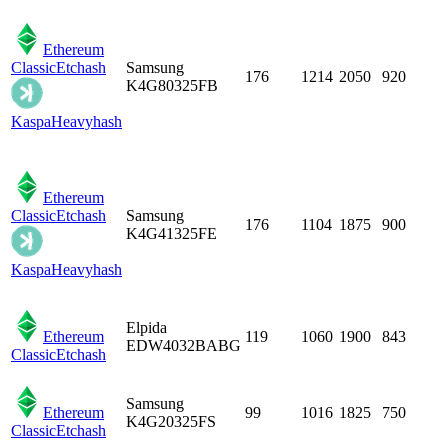
Ethereum
Classic
Etchash
Samsung
176
1214
2050
920
K4G80325FB
Kaspa
Heavyhash
Ethereum
Classic
Etchash
Samsung
176
1104
1875
900
K4G41325FE
Kaspa
Heavyhash
Elpida
Ethereum
119
1060
1900
843
EDW4032BABG
Classic
Etchash
Samsung
Ethereum
99
1016
1825
750
K4G20325FS
Classic
Etchash