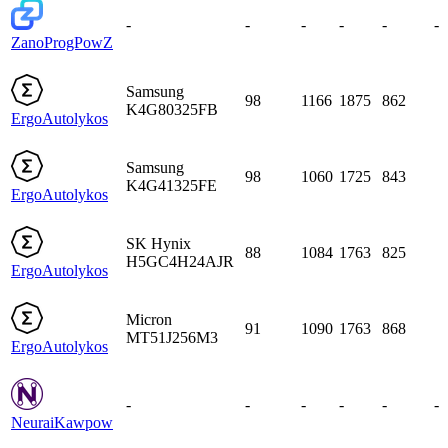
-
-
-
-
-
-
Zano
ProgPowZ
Samsung
98
1166
1875
862
K4G80325FB
Ergo
Autolykos
Samsung
98
1060
1725
843
K4G41325FE
Ergo
Autolykos
SK Hynix
88
1084
1763
825
H5GC4H24AJR
Ergo
Autolykos
Micron
91
1090
1763
868
MT51J256M3
Ergo
Autolykos
-
-
-
-
-
-
Neurai
Kawpow