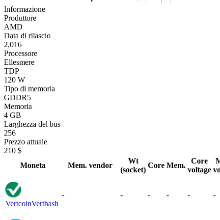
Informazione
Produttore
AMD
Data di rilascio
2,016
Processore
Ellesmere
TDP
120 W
Tipo di memoria
GDDR5
Memoria
4 GB
Larghezza del bus
256
Prezzo attuale
210 $
Wt
Core
Moneta
Mem. vendor
Core
Mem.
(socket)
voltage
vo
-
-
-
-
-
-
Vertcoin
Verthash