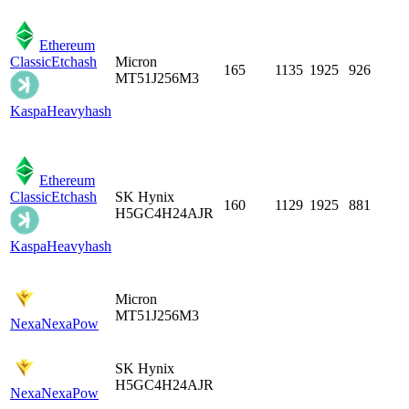
Ethereum
Classic
Etchash
Micron
165
1135
1925
926
MT51J256M3
Kaspa
Heavyhash
Ethereum
Classic
Etchash
SK Hynix
160
1129
1925
881
H5GC4H24AJR
Kaspa
Heavyhash
Micron
MT51J256M3
Nexa
NexaPow
SK Hynix
H5GC4H24AJR
Nexa
NexaPow