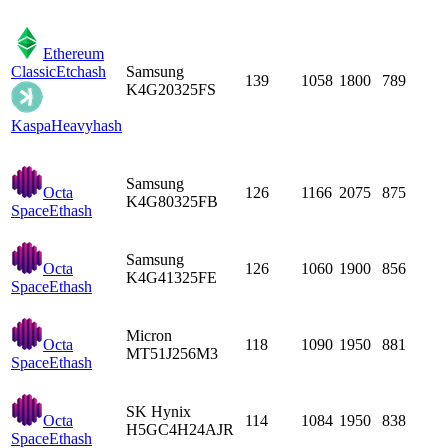
Ethereum
Classic
Etchash
Samsung
139
1058
1800
789
K4G20325FS
Kaspa
Heavyhash
Samsung
Octa
126
1166
2075
875
K4G80325FB
Space
Ethash
Samsung
Octa
126
1060
1900
856
K4G41325FE
Space
Ethash
Micron
Octa
118
1090
1950
881
MT51J256M3
Space
Ethash
SK Hynix
Octa
114
1084
1950
838
H5GC4H24AJR
Space
Ethash