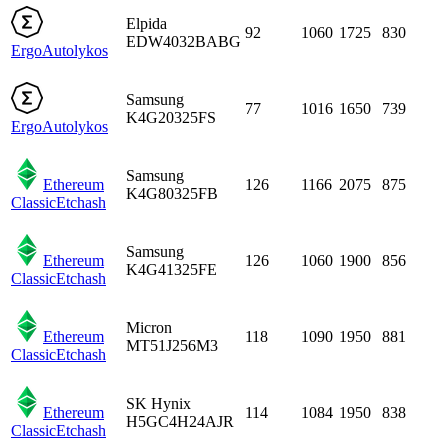
Elpida
92
1060
1725
830
EDW4032BABG
Ergo
Autolykos
Samsung
77
1016
1650
739
K4G20325FS
Ergo
Autolykos
Samsung
Ethereum
126
1166
2075
875
K4G80325FB
Classic
Etchash
Samsung
Ethereum
126
1060
1900
856
K4G41325FE
Classic
Etchash
Micron
Ethereum
118
1090
1950
881
MT51J256M3
Classic
Etchash
SK Hynix
Ethereum
114
1084
1950
838
H5GC4H24AJR
Classic
Etchash