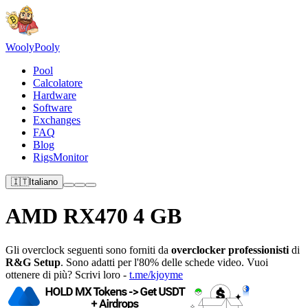
Wooly
Pooly
Pool
Calcolatore
Hardware
Software
Exchanges
FAQ
Blog
RigsMonitor
🇮🇹
Italiano
AMD RX470 4 GB
Gli overclock seguenti sono forniti da
overclocker professionisti
di
R&G Setup
. Sono adatti per l'80% delle schede video. Vuoi
ottenere di più? Scrivi loro -
t.me/kjoyme