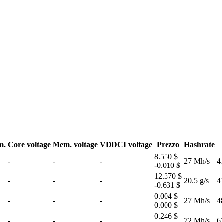
m.
Core voltage
Mem. voltage
VDDCI voltage
Prezzo
Hashrate
8.550 $
-
-
-
27 Mh/s
4
-0.010 $
12.370 $
-
-
-
20.5 g/s
4
-0.631 $
0.004 $
-
-
-
27 Mh/s
4
0.000 $
0.246 $
-
-
-
72 Mh/s
6