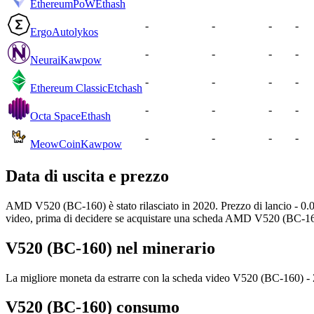
EthereumPoW
Ethash
-
-
-
-
Ergo
Autolykos
-
-
-
-
Neurai
Kawpow
-
-
-
-
Ethereum Classic
Etchash
-
-
-
-
Octa Space
Ethash
-
-
-
-
MeowCoin
Kawpow
Data di uscita e prezzo
AMD V520 (BC-160) è stato rilasciato in 2020. Prezzo di lancio - 0.00 
video, prima di decidere se acquistare una scheda AMD V520 (BC-16
V520 (BC-160) nel minerario
La migliore moneta da estrarre con la scheda video V520 (BC-160) - Za
V520 (BC-160) consumo