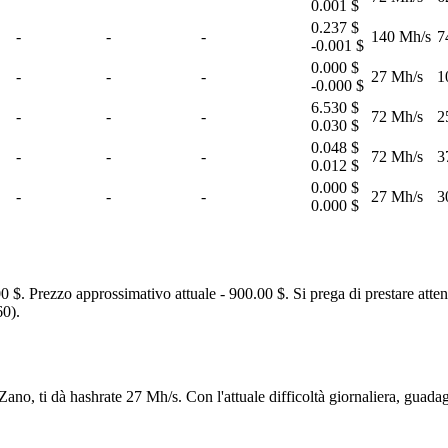
0.001 $
0.237 $
-
-
-
140 Mh/s
7
-0.001 $
0.000 $
-
-
-
27 Mh/s
1
-0.000 $
6.530 $
-
-
-
72 Mh/s
2
0.030 $
0.048 $
-
-
-
72 Mh/s
3
0.012 $
0.000 $
-
-
-
27 Mh/s
3
0.000 $
$. Prezzo approssimativo attuale - 900.00 $. Si prega di prestare attenz
0).
no, ti dà hashrate 27 Mh/s. Con l'attuale difficoltà giornaliera, guad