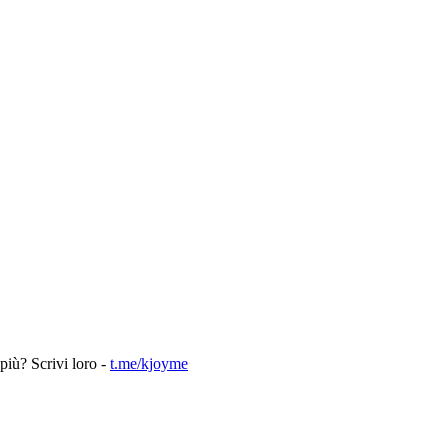
più? Scrivi loro -
t.me/kjoyme