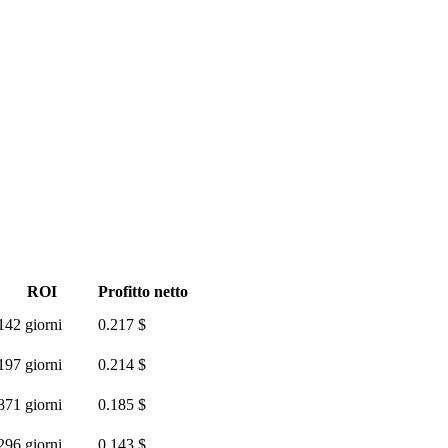
ROI
Profitto netto
142 giorni
0.217 $
197 giorni
0.214 $
871 giorni
0.185 $
296 giorni
0.143 $