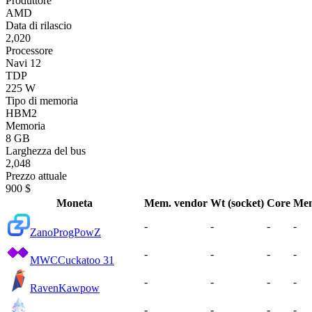
Produttore
AMD
Data di rilascio
2,020
Processore
Navi 12
TDP
225 W
Tipo di memoria
HBM2
Memoria
8 GB
Larghezza del bus
2,048
Prezzo attuale
900 $
Moneta
Mem. vendor
Wt (socket)
Core
Me
-
-
-
-
Zano
ProgPowZ
-
-
-
-
MWC
Cuckatoo 31
-
-
-
-
Raven
Kawpow
-
-
-
-