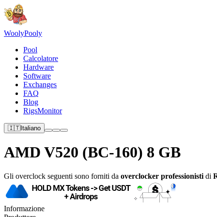
Wooly
Pooly
Pool
Calcolatore
Hardware
Software
Exchanges
FAQ
Blog
RigsMonitor
🇮🇹
Italiano
AMD V520 (BC-160) 8 GB
Gli overclock seguenti sono forniti da
overclocker professionisti
di
Informazione