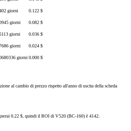
402 giorni
0.122 $
0945 giorni
0.082 $
5113 giorni
0.036 $
7686 giorni
0.024 $
0680336 giorni
0.000 $
ione al cambio di prezzo rispetto all'anno di uscita della scheda
agnerai 0.22 $, quindi il ROI di V520 (BC-160) è 4142.