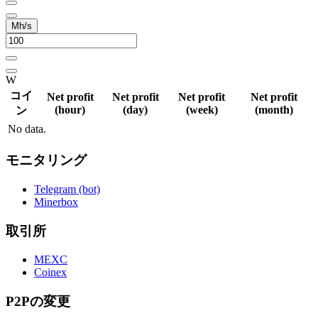
Mh/s
W
コイ
Net profit
Net profit
Net profit
Net profit
(hour)
(day)
(week)
(month)
ン
No data.
モニタリング
Telegram (bot)
Minerbox
取引所
MEXC
Coinex
P2Pの変更