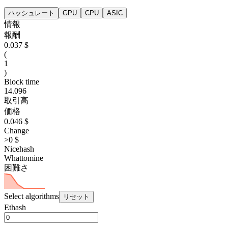
ハッシュレート
GPU
CPU
ASIC
情報
報酬
0.037 $
(
1
)
Block time
14.096
取引高
価格
0.046 $
Change
>0 $
Nicehash
Whattomine
困難さ
Select algorithms
リセット
Ethash