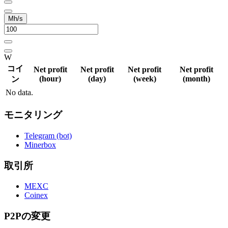
Mh/s
W
コイ
Net profit
Net profit
Net profit
Net profit
(hour)
(day)
(week)
(month)
ン
No data.
モニタリング
Telegram (bot)
Minerbox
取引所
MEXC
Coinex
P2Pの変更