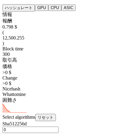
ハッシュレート
GPU
CPU
ASIC
情報
報酬
0.798 $
(
12,500.255
)
Block time
300
取引高
価格
>0 $
Change
>0 $
Nicehash
Whattomine
困難さ
Select algorithms
リセット
Sha512256d