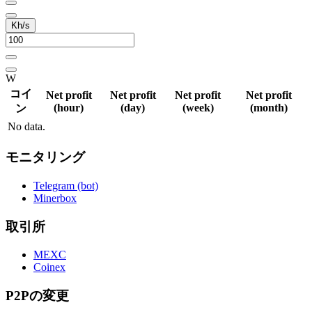
Kh/s
W
コイ
Net profit
Net profit
Net profit
Net profit
(hour)
(day)
(week)
(month)
ン
No data.
モニタリング
Telegram (bot)
Minerbox
取引所
MEXC
Coinex
P2Pの変更