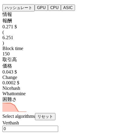
ハッシュレート
GPU
CPU
ASIC
情報
報酬
0.271 $
(
6.251
)
Block time
150
取引高
価格
0.043 $
Change
0.0002 $
Nicehash
Whattomine
困難さ
Select algorithms
リセット
Verthash