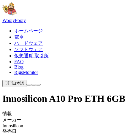
Wooly
Pooly
ホームページ
電卓
ハードウェア
ソフトウェア
仮想通貨 取引所
FAQ
Blog
RigsMonitor
🇯🇵
日本語
Innosilicon A10 Pro ETH 6GB
情報
メーカー
Innosilicon
発売日