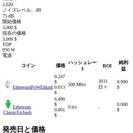
2,020
ノイズレベル、dB
75 dB
開始価格
3,000 $
現在の価格
3,000 $
TDP
950 W
電源
ハッシュレー
純利
コイン
価格
ROI
ト
益
0.247
3031
$
0.990
500 Mh/s
日々
EthereumPoW
Ethash
0.013
$
$
6.490
$
0.000
Ethereum
0 h/s
-
0.001
$
Classic
Etchash
$
発売日と価格