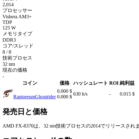
2,014
プロセッサー
Vishera AM3+
TDP
125 W
メモリタイプ
DDR3
コア/スレッド
8 / 8
技術プロセス
32 nm
現在の価格
-
コイン
価格
ハッシュレート
ROI
純利益
0.000 $
630 h/s
-
0.015 $
Raptoreum
Ghostrider
0.000 $
発売日と価格
AMD FX-8370は、32 nm技術プロセスの2014でリリースされま