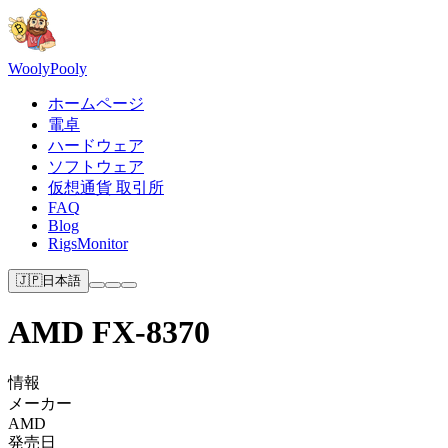
Wooly
Pooly
ホームページ
電卓
ハードウェア
ソフトウェア
仮想通貨 取引所
FAQ
Blog
RigsMonitor
🇯🇵
日本語
AMD FX-8370
情報
メーカー
AMD
発売日