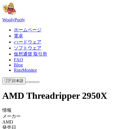
Wooly
Pooly
ホームページ
電卓
ハードウェア
ソフトウェア
仮想通貨 取引所
FAQ
Blog
RigsMonitor
🇯🇵
日本語
AMD Threadripper 2950X
情報
メーカー
AMD
発売日