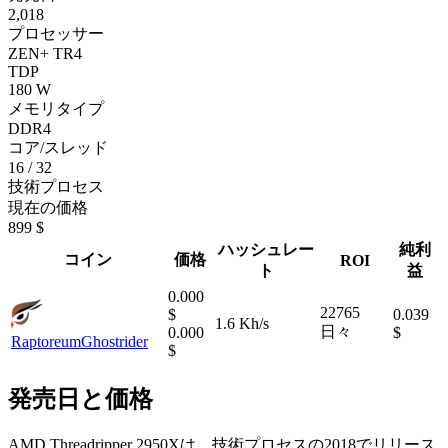
2,018
プロセッサー
ZEN+ TR4
TDP
180 W
メモリタイプ
DDR4
コア/スレッド
16 / 32
技術プロセス
現在の価格
899 $
ハッシュレー
純利
コイン
価格
ROI
ト
益
0.000
22765
$
0.039
1.6 Kh/s
日々
0.000
$
Raptoreum
Ghostrider
$
発売日と価格
AMD Threadripper 2950Xは、技術プロセスの2018でリリース