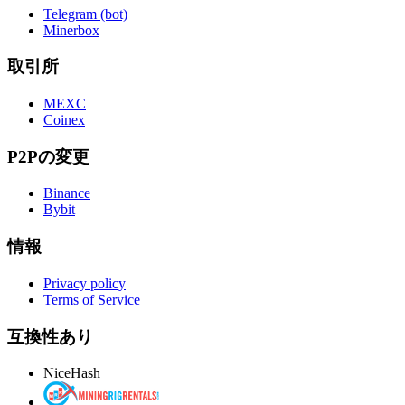
Telegram (bot)
Minerbox
取引所
MEXC
Coinex
P2Pの変更
Binance
Bybit
情報
Privacy policy
Terms of Service
互換性あり
NiceHash