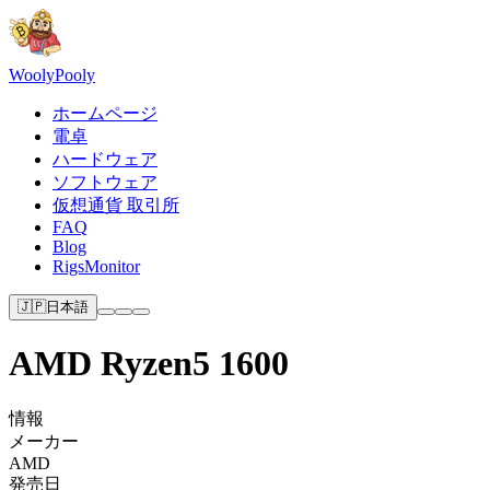
Wooly
Pooly
ホームページ
電卓
ハードウェア
ソフトウェア
仮想通貨 取引所
FAQ
Blog
RigsMonitor
🇯🇵
日本語
AMD Ryzen5 1600
情報
メーカー
AMD
発売日