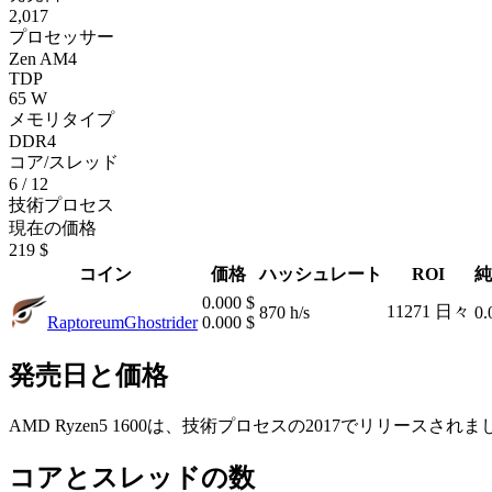
2,017
プロセッサー
Zen AM4
TDP
65 W
メモリタイプ
DDR4
コア/スレッド
6 / 12
技術プロセス
現在の価格
219 $
コイン
価格
ハッシュレート
ROI
純
0.000 $
11271 日々
870 h/s
0.
Raptoreum
Ghostrider
0.000 $
発売日と価格
AMD Ryzen5 1600は、技術プロセスの2017でリリースされました
コアとスレッドの数