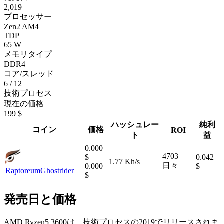
2,019
プロセッサー
Zen2 AM4
TDP
65 W
メモリタイプ
DDR4
コア/スレッド
6 / 12
技術プロセス
現在の価格
199 $
ハッシュレー
純利
コイン
価格
ROI
ト
益
0.000
4703
$
0.042
1.77 Kh/s
日々
0.000
$
Raptoreum
Ghostrider
$
発売日と価格
AMD Ryzen5 3600は、技術プロセスの2019でリリースされま