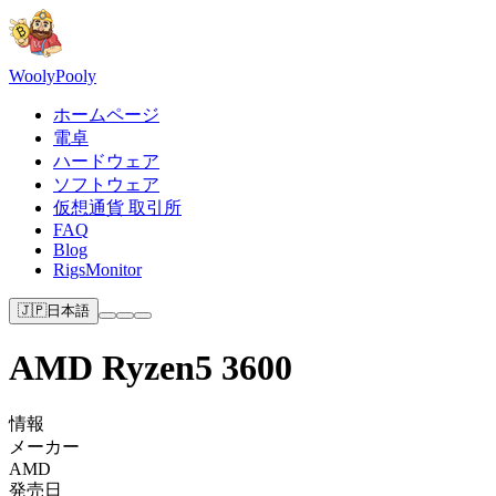
Wooly
Pooly
ホームページ
電卓
ハードウェア
ソフトウェア
仮想通貨 取引所
FAQ
Blog
RigsMonitor
🇯🇵
日本語
AMD Ryzen5 3600
情報
メーカー
AMD
発売日