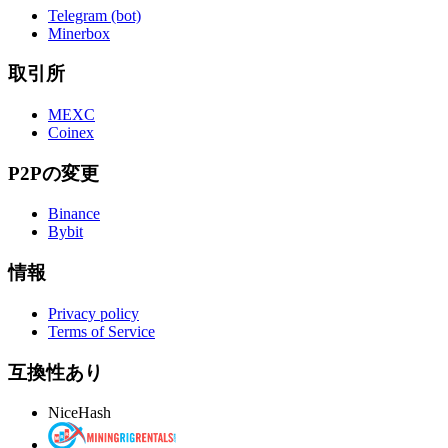
Telegram (bot)
Minerbox
取引所
MEXC
Coinex
P2Pの変更
Binance
Bybit
情報
Privacy policy
Terms of Service
互換性あり
NiceHash