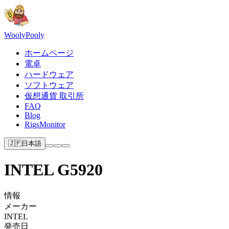
Wooly
Pooly
ホームページ
電卓
ハードウェア
ソフトウェア
仮想通貨 取引所
FAQ
Blog
RigsMonitor
🇯🇵
日本語
INTEL G5920
情報
メーカー
INTEL
発売日