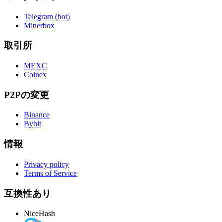
Telegram (bot)
Minerbox
取引所
MEXC
Coinex
P2Pの変更
Binance
Bybit
情報
Privacy policy
Terms of Service
互換性あり
NiceHash