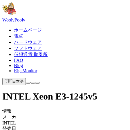
Wooly
Pooly
ホームページ
電卓
ハードウェア
ソフトウェア
仮想通貨 取引所
FAQ
Blog
RigsMonitor
🇯🇵
日本語
INTEL Xeon E3-1245v5
情報
メーカー
INTEL
発売日