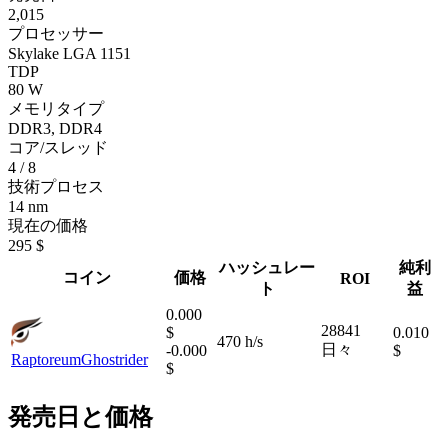
2,015
プロセッサー
Skylake LGA 1151
TDP
80 W
メモリタイプ
DDR3, DDR4
コア/スレッド
4 / 8
技術プロセス
14 nm
現在の価格
295 $
ハッシュレー
純利
コイン
価格
ROI
ト
益
0.000
28841
$
0.010
470 h/s
日々
-0.000
$
Raptoreum
Ghostrider
$
発売日と価格