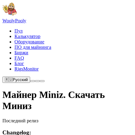
Wooly
Pooly
Пул
Калькулятор
Оборудование
ПО для майнинга
Биржи
FAQ
Блог
RigsMonitor
🇷🇺
Русский
Майнер Miniz. Скачать
Миниз
Последний релиз
Changelog: