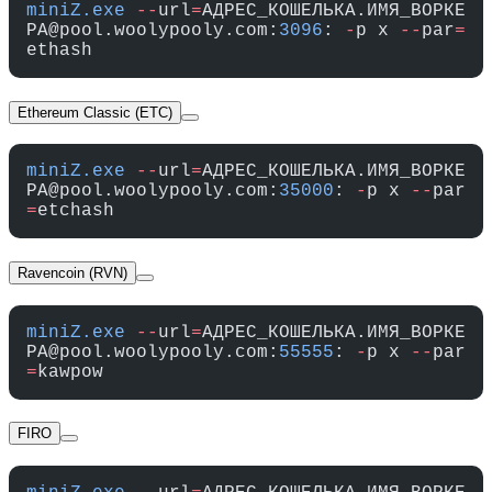
miniZ.exe
 --
url
=
АДРЕС_КОШЕЛЬКА.ИМЯ_ВОРКЕ
РА@pool.woolypooly.com:
3096
: 
-
p x 
--
par
=
ethash
Ethereum Classic (ETC)
miniZ.exe
 --
url
=
АДРЕС_КОШЕЛЬКА.ИМЯ_ВОРКЕ
РА@pool.woolypooly.com:
35000
: 
-
p x 
--
par
=
etchash
Ravencoin (RVN)
miniZ.exe
 --
url
=
АДРЕС_КОШЕЛЬКА.ИМЯ_ВОРКЕ
РА@pool.woolypooly.com:
55555
: 
-
p x 
--
par
=
kawpow
FIRO