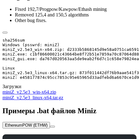
Fixed 192,7/Progpow/Kawpow/Ethash mining
Removed 125,4 and 150,5 algorithms
Other bug fixes.
sha256sum

Windows (psswrd: miniZ)

miniZ_v2.5e3_win-x64.zip: d2333b5868145d9e58a0751ca6591
miniZ.exe: c1bf86600021c43664be8f72b51e7859a70c87064d88
miniZ_gui.exe: da767d020563aa5de9eab2f6d7c1c658e79824ea
Linux

miniZ_v2.5e3_linux-x64.tar.gz: 873f011442df76b9aae541f3
miniZ: e458177874c95cc7853c95e65965d33adfebd6a6670ce1d9
Загрузки
miniZ_v2.5e3_win-x64.zip
miniZ_v2.5e3_linux-x64.tar.gz
Примеры .bat файлов Miniz
EthereumPOW (ETHW)