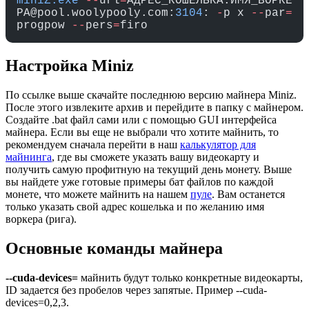
miniZ.exe
 --
url
=
АДРЕС_КОШЕЛЬКА.ИМЯ_ВОРКЕ
РА@pool.woolypooly.com:
3104
: 
-
p x 
--
par
=
progpow 
--
pers
=
firo
Настройка Miniz
По ссылке выше скачайте последнюю версию майнера Miniz.
После этого извлеките архив и перейдите в папку с майнером.
Создайте .bat файл сами или с помощью GUI интерфейса
майнера. Если вы еще не выбрали что хотите майнить, то
рекомендуем сначала перейти в наш
калькулятор для
майнинга
, где вы сможете указать вашу видеокарту и
получить самую профитную на текущий день монету. Выше
вы найдете уже готовые примеры бат файлов по каждой
монете, что можете майнить на нашем
пуле
. Вам останется
только указать свой адрес кошелька и по желанию имя
воркера (рига).
Основные команды майнера
--cuda-devices=
майнить будут только конкретные видеокарты,
ID задается без пробелов через запятые. Пример --cuda-
devices=0,2,3.