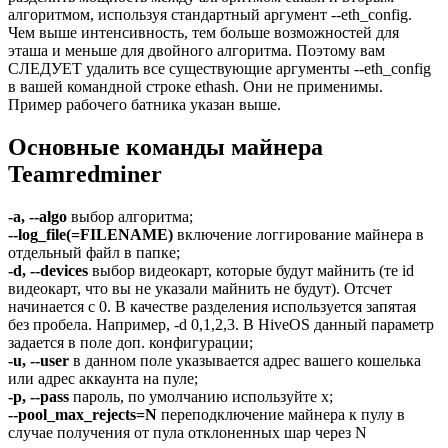
алгоритмом, используя стандартный аргумент --eth_config.
Чем выше интенсивность, тем больше возможностей для
эташа и меньше для двойного алгоритма. Поэтому вам
СЛЕДУЕТ удалить все существующие аргументы --eth_config
в вашей командной строке ethash. Они не применимы.
Пример рабочего батника указан выше.
Основные команды майнера
Teamredminer
-a, --algo
выбор алгоритма;
--log_file(=FILENAME)
включение логгирование майнера в
отдельный файл в папке;
-d, --devices
выбор видеокарт, которые будут майнить (те id
видеокарт, что вы не указали майнить не будут). Отсчет
начинается с 0. В качестве разделения используется запятая
без пробела. Например, -d 0,1,2,3. В HiveOS данный параметр
задается в поле доп. конфигурации;
-u, --user
в данном поле указывается адрес вашего кошелька
или адрес аккаунта на пуле;
-p, --pass
пароль, по умолчанию используйте x;
--pool_max_rejects=N
переподключение майнера к пулу в
случае получения от пула отклоненных шар через N