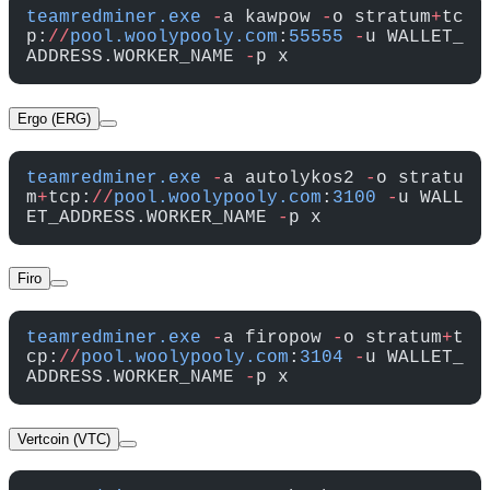
teamredminer.exe
 -
a kawpow 
-
o stratum
+
tc
p:
//
pool.woolypooly.com
:
55555
 -
u WALLET_
ADDRESS.WORKER_NAME 
-
p x
Ergo (ERG)
teamredminer.exe
 -
a autolykos2 
-
o stratu
m
+
tcp:
//
pool.woolypooly.com
:
3100
 -
u WALL
ET_ADDRESS.WORKER_NAME 
-
p x
Firo
teamredminer.exe
 -
a firopow 
-
o stratum
+
t
cp:
//
pool.woolypooly.com
:
3104
 -
u WALLET_
ADDRESS.WORKER_NAME 
-
p x
Vertcoin (VTC)