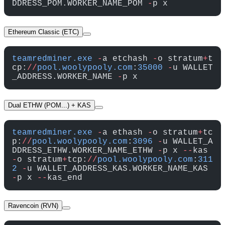
DDRESS_POM.WORKER_NAME_POM 
-
p x
Ethereum Classic (ETC)
teamredminer.exe
 -
a etchash 
-
o stratum
+
t
cp:
//
pool.woolypooly.com
:
35000
 -
u WALLET
_ADDRESS.WORKER_NAME 
-
p x
Dual ETHW (POM...) + KAS
teamredminer.exe
 -
a ethash 
-
o stratum
+
tc
p:
//
pool.woolypooly.com
:
3096
 -
u WALLET_A
DDRESS_ETHW.WORKER_NAME_ETHW 
-
p x 
--
kas 
-
o stratum
+
tcp:
//
pool.woolypooly.com
:
311
2
 -
u WALLET_ADDRESS_KAS.WORKER_NAME_KAS 
-
p x 
--
kas_end
Ravencoin (RVN)