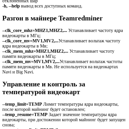
отклоненных шар
-h, --help
вывод всех доступных команд.
Разгон в майнере Teamredminer
--clk_core_mhz=MHZ1,MHZ2,...
Устанавливает частоту ядра
видеокарты в МГц;
--clk_core_mv=MV1,MV2,...
Устанавливает вольтаж частоту
ядра видеокарты в Мв;
--clk_mem_mhz=MHZ1,MHZ2,...
Устанавливает частоту
памяти видеокарты в МГц;
--clk_mem_mv=MV1,MV2,...
Устанавливает вольтаж частоты
памяти видеокарты в Мв. Не используется на видеокартах
Navi и Big Navi.
Управление и контроль за
температурой видеокарт
--temp_limit=TEMP
Лимит температуры ядра видеокарты,
после которой майнинг будет остановлен;
--temp_resume=TEMP
Задает значение температуры ядра
видеокарты, при достижении которой майнинг будет запущен
снова;