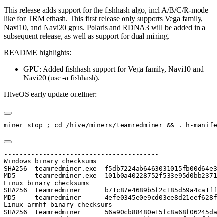
This release adds support for the fishhash algo, incl A/B/C/R-mode
like for TRM ethash. This first release only supports Vega family,
Navi10, and Navi20 gpus. Polaris and RDNA3 will be added in a
subsequent release, as well as support for dual mining.
README highlights:
GPU: Added fishhash support for Vega family, Navi10 and
Navi20 (use -a fishhash).
HiveOS early update oneliner:
miner stop ; cd /hive/miners/teamredminer && . h-manife
----------------------------------------

Windows binary checksums

SHA256  teamredminer.exe  f5db7224ab6463031015fb00d64e3
MD5     teamredminer.exe  101b0a40228752f533e95d0bb2371
Linux binary checksums

SHA256  teamredminer      b71c87e4689b5f2c185d59a4ca1ff
MD5     teamredminer      4efe0345e0e9cd03ee8d21eef628f
Linux armhf binary checksums

SHA256  teamredminer      56a90cb88480e15fc8a68f06245da