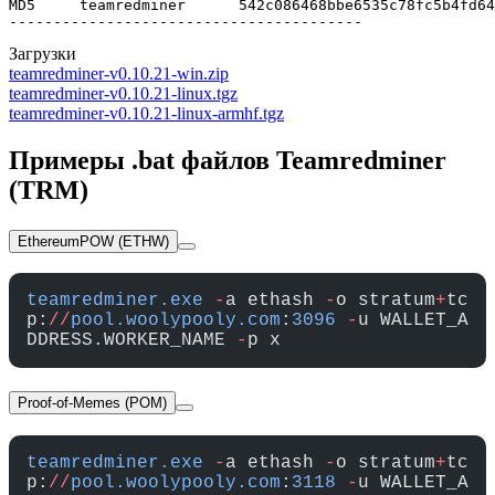
MD5     teamredminer      542c086468bbe6535c78fc5b4fd64
----------------------------------------
Загрузки
teamredminer-v0.10.21-win.zip
teamredminer-v0.10.21-linux.tgz
teamredminer-v0.10.21-linux-armhf.tgz
Примеры .bat файлов Teamredminer
(TRM)
EthereumPOW (ETHW)
teamredminer.exe
 -
a ethash 
-
o stratum
+
tc
p:
//
pool.woolypooly.com
:
3096
 -
u WALLET_A
DDRESS.WORKER_NAME 
-
p x
Proof-of-Memes (POM)
teamredminer.exe
 -
a ethash 
-
o stratum
+
tc
p:
//
pool.woolypooly.com
:
3118
 -
u WALLET_A