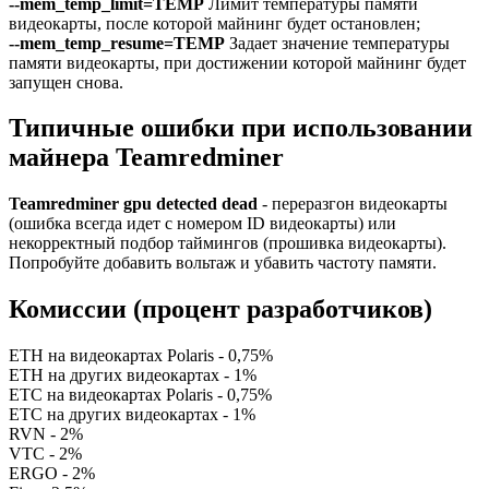
--mem_temp_limit=TEMP
Лимит температуры памяти
видеокарты, после которой майнинг будет остановлен;
--mem_temp_resume=TEMP
Задает значение температуры
памяти видеокарты, при достижении которой майнинг будет
запущен снова.
Типичные ошибки при использовании
майнера Teamredminer
Teamredminer gpu detected dead
- переразгон видеокарты
(ошибка всегда идет с номером ID видеокарты) или
некорректный подбор таймингов (прошивка видеокарты).
Попробуйте добавить вольтаж и убавить частоту памяти.
Комиссии (процент разработчиков)
ETH на видеокартах Polaris - 0,75%
ETH на других видеокартах - 1%
ETC на видеокартах Polaris - 0,75%
ETC на других видеокартах - 1%
RVN - 2%
VTC - 2%
ERGO - 2%