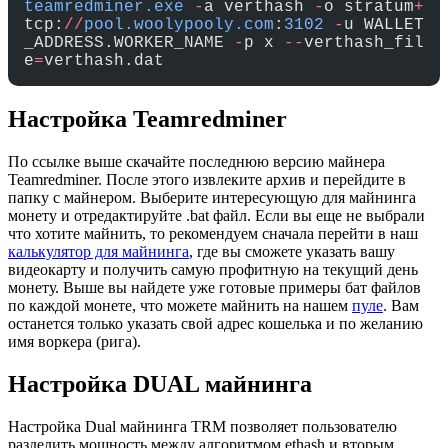
teamredminer.exe
 -
a verthash 
-
o stratum
+
tcp:
//
pool.woolypooly.com
:
3102
 -
u WALLET
_ADDRESS.WORKER_NAME 
-
p x 
--
verthash_fil
e
=
verthash.dat
Настройка Teamredminer
По ссылке выше скачайте последнюю версию майнера
Teamredminer. После этого извлеките архив и перейдите в
папку с майнером. Выберите интересующую для майнинга
монету и отредактируйте .bat файл. Если вы еще не выбрали
что хотите майнить, то рекомендуем сначала перейти в наш
калькулятор для майнинга
, где вы сможете указать вашу
видеокарту и получить самую профитную на текущий день
монету. Выше вы найдете уже готовые примеры бат файлов
по каждой монете, что можете майнить на нашем
пуле
. Вам
останется только указать свой адрес кошелька и по желанию
имя воркера (рига).
Настройка DUAL майнинга
Настройка Dual майнинга TRM позволяет пользователю
разделить мощность между алгоритмом ethash и вторым