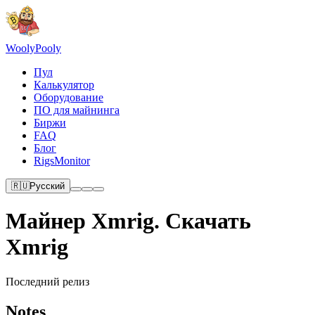
Wooly
Pooly
Пул
Калькулятор
Оборудование
ПО для майнинга
Биржи
FAQ
Блог
RigsMonitor
🇷🇺
Русский
Майнер Xmrig. Скачать
Xmrig
Последний релиз
Notes