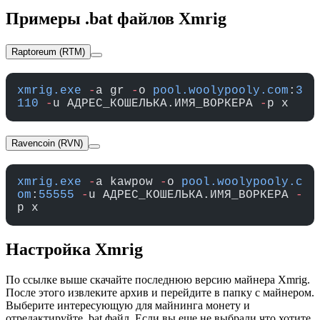
Примеры .bat файлов Xmrig
Raptoreum (RTM)
xmrig.exe
 -
a gr 
-
o 
pool.woolypooly.com
:
3
110
 -
u АДРЕС_КОШЕЛЬКА.ИМЯ_ВОРКЕРА 
-
p x
Ravencoin (RVN)
xmrig.exe
 -
a kawpow 
-
o 
pool.woolypooly.c
om
:
55555
 -
u АДРЕС_КОШЕЛЬКА.ИМЯ_ВОРКЕРА 
-
p x
Настройка Xmrig
По ссылке выше скачайте последнюю версию майнера Xmrig.
После этого извлеките архив и перейдите в папку с майнером.
Выберите интересующую для майнинга монету и
отредактируйте .bat файл. Если вы еще не выбрали что хотите