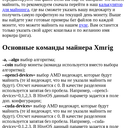
майнить, то рекомендуем сначала перейти в наш
калькулятор
для майнинга
, где вы сможете указать вашу видеокарту и
получить самую профитную на текущий день монету. Выше
вы найдете уже готовые примеры бат файлов по каждой
монете, что можете майнить на нашем
пуле
. Вам останется
только указать свой адрес кошелька и по желанию имя
воркера (рига).
Основные команды майнера Xmrig
-a, --algo
выбор алгоритма;
--coin
выбор монеты (команда используется вместо выбора
алгоритма);
--opencl-devices=
выбор AMD видеокарт, которые будут
майнить (те id видеокарт, что вы не указали майнить не
будут). Отсчет начинается с 0. В качестве разделения
используется запятая без пробела. Например, --opencl-
devices=0,1,2,3. В HiveOS данный параметр задается в поле
доп. конфигурации;
--cuda-devices=
выбор AMD видеокарт, которые будут
майнить (те id видеокарт, что вы не указали майнить не
будут). Отсчет начинается с 0. В качестве разделения
используется запятая без пробела. Например, --cuda-
devices=0,1,2,3. В HiveOS данный параметр задается в поле