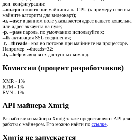
доп. конфигурации;
--no-cpu
отключение майнинга на CPU (к примеру если вы
майните алгоритм для видеокарт);
-u, --user
в данном поле указывается адрес вашего кошелька
или адрес аккаунта на пуле;
-p, --pass
пароль, по умолчанию используйте x;
--tls
активация SSL соединения;
-t, --threads=
кол-во потоков при майнинге на процессоре.
Например, --threads=32;
-h, --help
вывод всех доступных команд.
Комиссии (процент разработчиков)
XMR - 1%
RTM - 1%
RVN - 1%
API майнера Xmrig
Разработчики майнера Xmrig также предоставляют API для
работы с майнером. Его можно найти по
ссылке
.
Xmrig не запускается