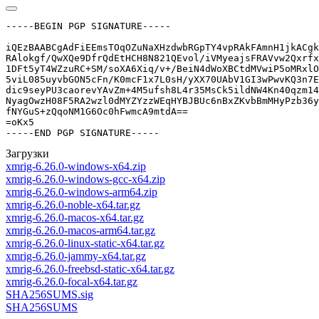
-----BEGIN PGP SIGNATURE-----

iQEzBAABCgAdFiEEmsTOqOZuNaXHzdwbRGpTY4vpRAkFAmnH1jkACgk
RAlokgf/QwXQe9DfrQdEtHCH8N821QEvol/iVMyeajsFRAVvw2Qxrfx
1DFt5yT4WZzuRC+SM/soXA6Xiq/v+/BeiN4dWoXBCtdMVwiP5oMRxlO
5viL085uyvbGON5cFn/K0mcF1x7L0sH/yXX70UAbV1GI3wPwvKQ3n7E
dic9seyPU3caorevYAvZm+4M5ufsh8L4r35MsCk5ildNW4Kn40qzm14
NyagOwzH08F5RA2wzl0dMYZYzzWEqHYBJBUc6nBxZKvbBmMHyPzb36y
fNYGuS+zQqoNM1G6Oc0hFwmcA9mtdA==

=oKx5

-----END PGP SIGNATURE-----
Загрузки
xmrig-6.26.0-windows-x64.zip
xmrig-6.26.0-windows-gcc-x64.zip
xmrig-6.26.0-windows-arm64.zip
xmrig-6.26.0-noble-x64.tar.gz
xmrig-6.26.0-macos-x64.tar.gz
xmrig-6.26.0-macos-arm64.tar.gz
xmrig-6.26.0-linux-static-x64.tar.gz
xmrig-6.26.0-jammy-x64.tar.gz
xmrig-6.26.0-freebsd-static-x64.tar.gz
xmrig-6.26.0-focal-x64.tar.gz
SHA256SUMS.sig
SHA256SUMS