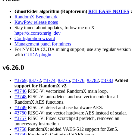
GhostRider algorithm (Raptoreum)
RELEASE NOTES
:
RandomX Benchmark
KawPow release notes
Stay tuned about updates, follow me on X
https://x.com/xmrig_dev
Configuration wizard
Management panel for miners
For NVIDIA CUDA mining support, use any regular version
with
CUDA plugin
.
v6.26.0
#3769
,
#3772
,
#3774
,
#3775
,
#3776
,
#3782
,
#3783
Added
support for RandomX v2.
#3746
RISC-V: vectorized RandomX main loop.
#3748
RISC-V: auto-detect and use vector code for all
RandomX AES functions.
#3749
RISC-V: detect and use hardware AES.
#3750
RISC-V: use vector hardware AES instead of scalar.
#3757
RISC-V: Fixed scratchpad prefetch, removed an
unnecessary instruction.
#3758
RandomX: added VAES-512 support for Zen5.
#3759
RandomX: Optimized VAES code.