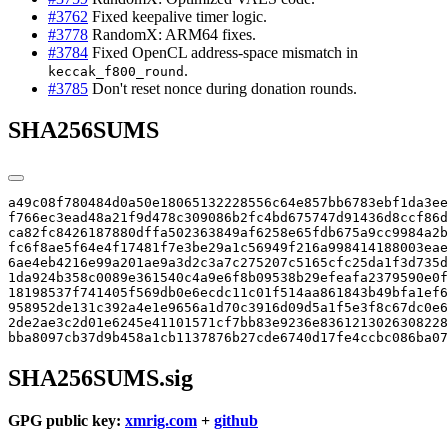
#3762
Fixed keepalive timer logic.
#3778
RandomX: ARM64 fixes.
#3784
Fixed OpenCL address-space mismatch in
.
keccak_f800_round
#3785
Don't reset nonce during donation rounds.
SHA256SUMS
a49c08f780484d0a50e18065132228556c64e857bb6783ebf1da3ee
f766ec3ead48a21f9d478c309086b2fc4bd675747d91436d8ccf86d
ca82fc8426187880dffa502363849af6258e65fdb675a9cc9984a2b
fc6f8ae5f64e4f17481f7e3be29a1c56949f216a998414188003eae
6ae4eb4216e99a201ae9a3d2c3a7c275207c5165cfc25da1f3d735d
1da924b358c0089e361540c4a9e6f8b09538b29efeafa2379590e0f
18198537f741405f569db0e6ecdc11c01f514aa861843b49bfa1ef6
958952de131c392a4e1e9656a1d70c3916d09d5a1f5e3f8c67dc0e6
2de2ae3c2d01e6245e41101571cf7bb83e9236e8361213026308228
bba8097cb37d9b458a1cb1137876b27cde6740d17fe4ccbc086ba07
SHA256SUMS.sig
GPG public key:
xmrig.com
+
github