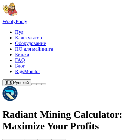
Wooly
Pooly
Пул
Калькулятор
Оборудование
ПО для майнинга
Биржи
FAQ
Блог
RigsMonitor
🇷🇺
Русский
Radiant Mining Calculator:
Maximize Your Profits