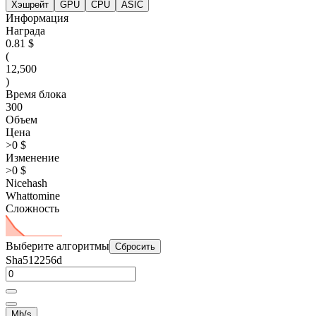
Хэшрейт
GPU
CPU
ASIC
Информация
Награда
0.81 $
(
12,500
)
Время блока
300
Объем
Цена
>0 $
Изменение
>0 $
Nicehash
Whattomine
Сложность
Выберите алгоритмы
Сбросить
Sha512256d
Mh/s