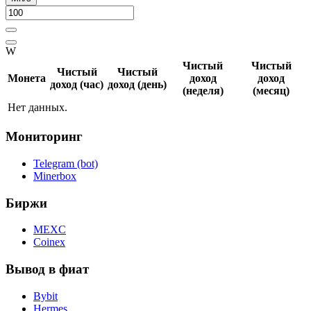
W
Чистый
Чистый
Чистый
Чистый
Монета
доход
доход
доход (час)
доход (день)
(неделя)
(месяц)
Нет данных.
Мониторинг
Telegram (bot)
Minerbox
Биржи
MEXC
Coinex
Вывод в фиат
Bybit
Hermes