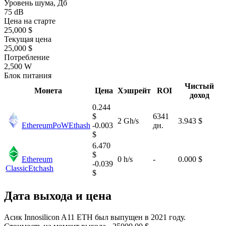
Уровень шума, Дб
75 dB
Цена на старте
25,000 $
Текущая цена
25,000 $
Потребление
2,500 W
Блок питания
Чистый
Монета
Цена
Хэшрейт
ROI
доход
0.244
$
6341
2 Gh/s
3.943 $
EthereumPoW
Ethash
-0.003
дн.
$
6.470
$
Ethereum
0 h/s
-
0.000 $
-0.039
Classic
Etchash
$
Дата выхода и цена
Асик Innosilicon A11 ETH был выпущен в 2021 году.