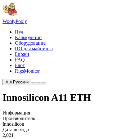
Wooly
Pooly
Пул
Калькулятор
Оборудование
ПО для майнинга
Биржи
FAQ
Блог
RigsMonitor
🇷🇺
Русский
Innosilicon A11 ETH
Информация
Производитель
Innosilicon
Дата выхода
2,021