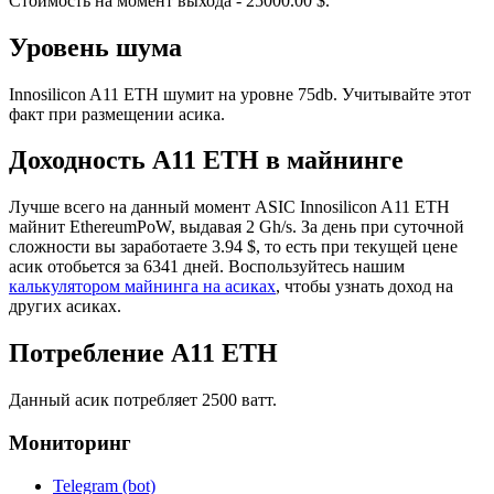
Стоимость на момент выхода - 25000.00 $.
Уровень шума
Innosilicon A11 ETH шумит на уровне 75db. Учитывайте этот
факт при размещении асика.
Доходность A11 ETH в майнинге
Лучше всего на данный момент ASIC Innosilicon A11 ETH
майнит EthereumPoW, выдавая 2 Gh/s. За день при суточной
сложности вы заработаете 3.94 $, то есть при текущей цене
асик отобьется за 6341 дней. Воспользуйтесь нашим
калькулятором майнинга на асиках
, чтобы узнать доход на
других асиках.
Потребление A11 ETH
Данный асик потребляет 2500 ватт.
Мониторинг
Telegram (bot)