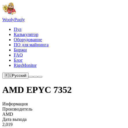
Wooly
Pooly
Пул
Калькулятор
Оборудование
ПО для майнинга
Биржи
FAQ
Блог
RigsMonitor
🇷🇺
Русский
AMD EPYC 7352
Информация
Производитель
AMD
Дата выхода
2,019