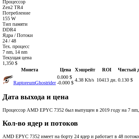
Процессор
Zen2 TR4
Потребление
155 W
Тип памяти
DDR4
Ядра / Потоки
24 / 48
Тех. процесс
7 nm, 14 nm
Текущая цена
1,350 $
Монета
Цена
Хэшрейт
ROI
Чистый д
0.000 $
4.38 Kh/s
10413 дн.
0.130 $
Raptoreum
Ghostrider
-0.000 $
Дата выхода и цена
Процессор AMD EPYC 7352 был выпущен в 2019 году на 7 nm, 1
Кол-во ядер и потоков
AMD EPYC 7352 имеет на борту 24 ядер и работает в 48 потоко