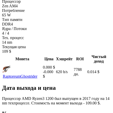
Процессор
Zen AM4
Потребление
65 W
Тип памяти
DDR4
Ядра / Потоки
4 / 4
Тех. процесс
14 nm
Текущая цена
109 $
Чистый
Монета
Цена
Хэшрейт
ROI
доход
0.000 $
7788
-0.000
620 h/s
0.014 $
дн.
Raptoreum
Ghostrider
$
Дата выхода и цена
Процессор AMD Ryzen3 1200 был выпущен в 2017 году на 14
nm техпроцессе. Стоимость на момент выхода - 109.00 $.