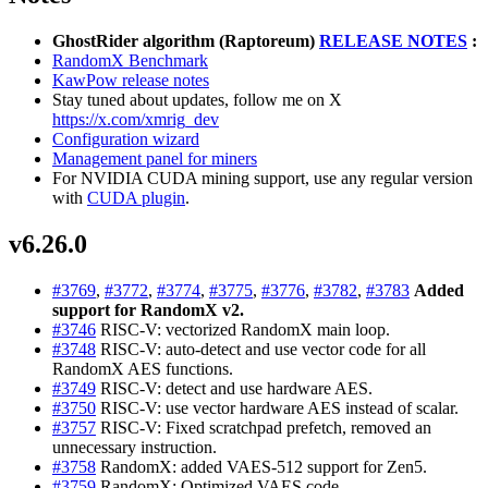
GhostRider algorithm (Raptoreum)
RELEASE NOTES
:
RandomX Benchmark
KawPow release notes
Stay tuned about updates, follow me on X
https://x.com/xmrig_dev
Configuration wizard
Management panel for miners
For NVIDIA CUDA mining support, use any regular version
with
CUDA plugin
.
v6.26.0
#3769
,
#3772
,
#3774
,
#3775
,
#3776
,
#3782
,
#3783
Added
support for RandomX v2.
#3746
RISC-V: vectorized RandomX main loop.
#3748
RISC-V: auto-detect and use vector code for all
RandomX AES functions.
#3749
RISC-V: detect and use hardware AES.
#3750
RISC-V: use vector hardware AES instead of scalar.
#3757
RISC-V: Fixed scratchpad prefetch, removed an
unnecessary instruction.
#3758
RandomX: added VAES-512 support for Zen5.
#3759
RandomX: Optimized VAES code.