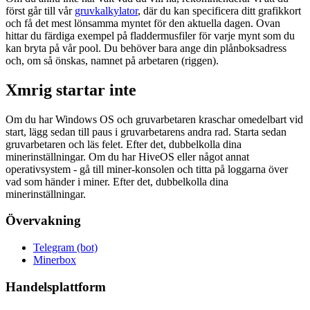
först går till vår
gruvkalkylator
, där du kan specificera ditt grafikkort
och få det mest lönsamma myntet för den aktuella dagen. Ovan
hittar du färdiga exempel på fladdermusfiler för varje mynt som du
kan bryta på vår pool. Du behöver bara ange din plånboksadress
och, om så önskas, namnet på arbetaren (riggen).
Xmrig startar inte
Om du har Windows OS och gruvarbetaren kraschar omedelbart vid
start, lägg sedan till paus i gruvarbetarens andra rad. Starta sedan
gruvarbetaren och läs felet. Efter det, dubbelkolla dina
minerinställningar. Om du har HiveOS eller något annat
operativsystem - gå till miner-konsolen och titta på loggarna över
vad som händer i miner. Efter det, dubbelkolla dina
minerinställningar.
Övervakning
Telegram (bot)
Minerbox
Handelsplattform