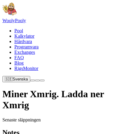
Wooly
Pooly
Pool
Kalkylator
Hårdvara
Programvara
Exchanges
FAQ
Blog
RigsMonitor
🇸🇪
Svenska
Miner Xmrig. Ladda ner
Xmrig
Senaste släppningen
Notes