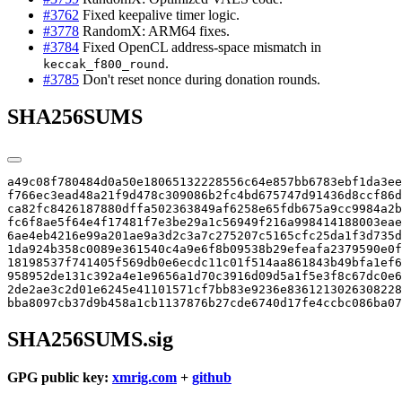
#3762
Fixed keepalive timer logic.
#3778
RandomX: ARM64 fixes.
#3784
Fixed OpenCL address-space mismatch in
.
keccak_f800_round
#3785
Don't reset nonce during donation rounds.
SHA256SUMS
a49c08f780484d0a50e18065132228556c64e857bb6783ebf1da3ee
f766ec3ead48a21f9d478c309086b2fc4bd675747d91436d8ccf86d
ca82fc8426187880dffa502363849af6258e65fdb675a9cc9984a2b
fc6f8ae5f64e4f17481f7e3be29a1c56949f216a998414188003eae
6ae4eb4216e99a201ae9a3d2c3a7c275207c5165cfc25da1f3d735d
1da924b358c0089e361540c4a9e6f8b09538b29efeafa2379590e0f
18198537f741405f569db0e6ecdc11c01f514aa861843b49bfa1ef6
958952de131c392a4e1e9656a1d70c3916d09d5a1f5e3f8c67dc0e6
2de2ae3c2d01e6245e41101571cf7bb83e9236e8361213026308228
bba8097cb37d9b458a1cb1137876b27cde6740d17fe4ccbc086ba07
SHA256SUMS.sig
GPG public key:
xmrig.com
+
github