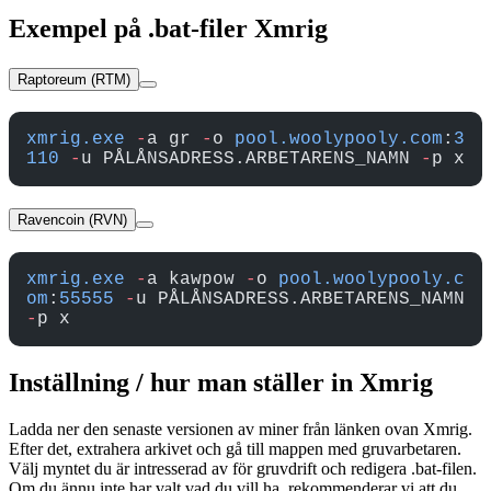
Exempel på .bat-filer Xmrig
Raptoreum (RTM)
xmrig.exe
 -
a gr 
-
o 
pool.woolypooly.com
:
3
110
 -
u PÅLÅNSADRESS.ARBETARENS_NAMN 
-
p x
Ravencoin (RVN)
xmrig.exe
 -
a kawpow 
-
o 
pool.woolypooly.c
om
:
55555
 -
u PÅLÅNSADRESS.ARBETARENS_NAMN 
-
p x
Inställning / hur man ställer in Xmrig
Ladda ner den senaste versionen av miner från länken ovan Xmrig.
Efter det, extrahera arkivet och gå till mappen med gruvarbetaren.
Välj myntet du är intresserad av för gruvdrift och redigera .bat-filen.
Om du ännu inte har valt vad du vill ha, rekommenderar vi att du