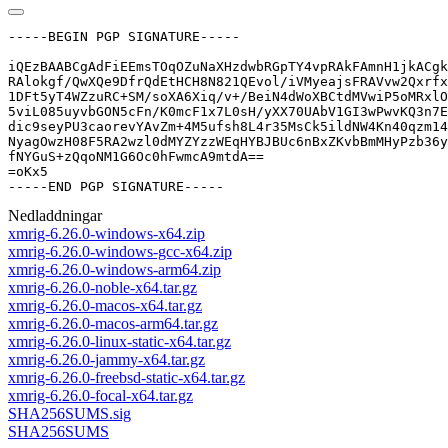
-----BEGIN PGP SIGNATURE-----

iQEzBAABCgAdFiEEmsTOqOZuNaXHzdwbRGpTY4vpRAkFAmnH1jkACgk
RAlokgf/QwXQe9DfrQdEtHCH8N821QEvol/iVMyeajsFRAVvw2Qxrfx
1DFt5yT4WZzuRC+SM/soXA6Xiq/v+/BeiN4dWoXBCtdMVwiP5oMRxlO
5viL085uyvbGON5cFn/K0mcF1x7L0sH/yXX70UAbV1GI3wPwvKQ3n7E
dic9seyPU3caorevYAvZm+4M5ufsh8L4r35MsCk5ildNW4Kn40qzm14
NyagOwzH08F5RA2wzl0dMYZYzzWEqHYBJBUc6nBxZKvbBmMHyPzb36y
fNYGuS+zQqoNM1G6Oc0hFwmcA9mtdA==

=oKx5

-----END PGP SIGNATURE-----
Nedladdningar
xmrig-6.26.0-windows-x64.zip
xmrig-6.26.0-windows-gcc-x64.zip
xmrig-6.26.0-windows-arm64.zip
xmrig-6.26.0-noble-x64.tar.gz
xmrig-6.26.0-macos-x64.tar.gz
xmrig-6.26.0-macos-arm64.tar.gz
xmrig-6.26.0-linux-static-x64.tar.gz
xmrig-6.26.0-jammy-x64.tar.gz
xmrig-6.26.0-freebsd-static-x64.tar.gz
xmrig-6.26.0-focal-x64.tar.gz
SHA256SUMS.sig
SHA256SUMS