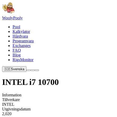
Wooly
Pooly
Pool
Kalkylator
Hårdvara
Programvara
Exchanges
FAQ
Blog
RigsMonitor
🇸🇪
Svenska
INTEL i7 10700
Information
Tillverkare
INTEL
Utgivningsdatum
2,020