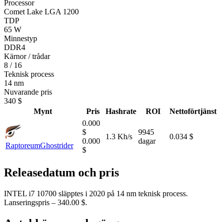
Processor
Comet Lake LGA 1200
TDP
65 W
Minnestyp
DDR4
Kärnor / trådar
8 / 16
Teknisk process
14 nm
Nuvarande pris
340 $
Mynt
Pris
Hashrate
ROI
Nettoförtjänst
0.000
$
9945
1.3 Kh/s
0.034 $
0.000
dagar
Raptoreum
Ghostrider
$
Releasedatum och pris
INTEL i7 10700 släpptes i 2020 på 14 nm teknisk process.
Lanseringspris – 340.00 $.