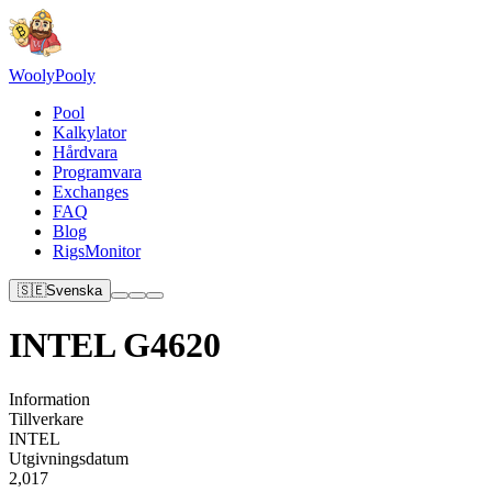
Wooly
Pooly
Pool
Kalkylator
Hårdvara
Programvara
Exchanges
FAQ
Blog
RigsMonitor
🇸🇪
Svenska
INTEL G4620
Information
Tillverkare
INTEL
Utgivningsdatum
2,017