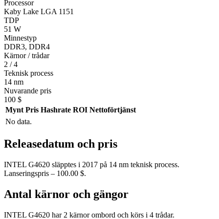
Processor
Kaby Lake LGA 1151
TDP
51 W
Minnestyp
DDR3, DDR4
Kärnor / trådar
2 / 4
Teknisk process
14 nm
Nuvarande pris
100 $
Mynt
Pris
Hashrate
ROI
Nettoförtjänst
No data.
Releasedatum och pris
INTEL G4620 släpptes i 2017 på 14 nm teknisk process.
Lanseringspris – 100.00 $.
Antal kärnor och gängor
INTEL G4620 har 2 kärnor ombord och körs i 4 trådar.